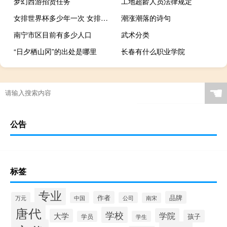
梦幻西游招贤任务
工地超龄人员法律规定
女排世界杯多少年一次 女排世界杯永久取消
潮涨潮落的诗句
南宁市区目前有多少人口
武术分类
“日夕栖山冈”的出处是哪里
长春有什么职业学院
☚
公告
标签
专业
作者
品牌
万元
中国
公司
南宋
唐代
学校
学院
大学
孩子
学员
学生