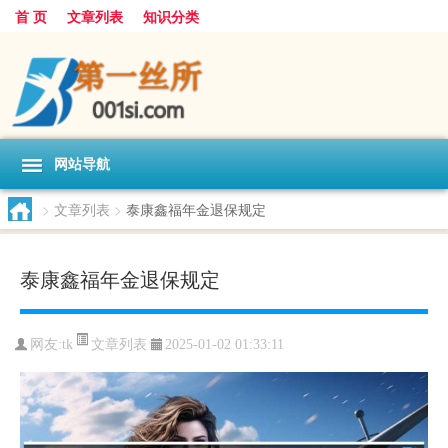
首 页
文章列表
知识分类
网站导航
>
文章列表
>
泰康鑫福年金退保规定
泰康鑫福年金退保规定
文章列表
网友:
tk
2025-01-02 01:33:11