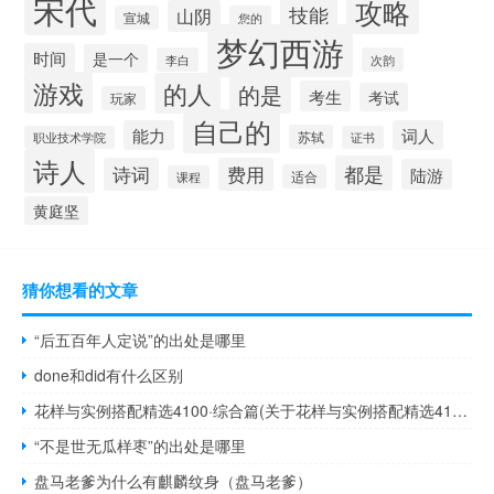
宋代
攻略
技能
山阴
宣城
您的
梦幻西游
时间
是一个
李白
次韵
游戏
的人
的是
考生
考试
玩家
自己的
能力
词人
苏轼
职业技术学院
证书
诗人
都是
诗词
费用
陆游
适合
课程
黄庭坚
猜你想看的文章
“后五百年人定说”的出处是哪里
done和did有什么区别
花样与实例搭配精选4100·综合篇(关于花样与实例搭配精选4100·综合篇简述)
“不是世无瓜样枣”的出处是哪里
盘马老爹为什么有麒麟纹身（盘马老爹）