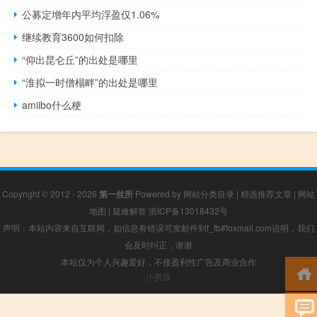
公募定增年内平均浮盈仅1.06%
继续教育3600如何扣除
“仰出昆仑丘”的出处是哪里
“淮拟一时僧榻畔”的出处是哪里
amiibo什么梗
Copyright © 2012 - 2026
第一丝所
Powered by
网站分类目录
|
精选推荐文章
|
网站
地图
|
疑难解答
浙ICP备13018432号
声明：本站内容来自互联网，如信息有错误可发邮件到f_fb#foxmail.com说明，我们
会及时纠正，谢谢
本站仅为个人兴趣爱好，不接盈利性广告及商业合作
小男孩