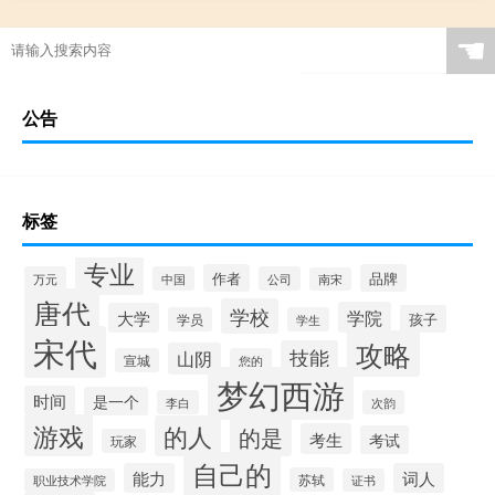
☚
公告
标签
专业
作者
品牌
万元
中国
公司
南宋
唐代
学校
学院
大学
孩子
学员
学生
宋代
攻略
技能
山阴
宣城
您的
梦幻西游
时间
是一个
李白
次韵
游戏
的人
的是
考生
考试
玩家
自己的
能力
词人
苏轼
职业技术学院
证书