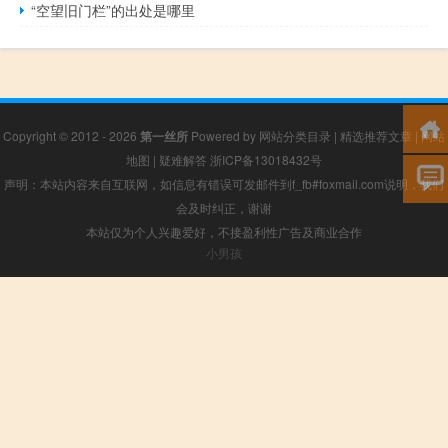
“空望旧门栏”的出处是哪里
Copyright © 2012 - 2026
第一丝所
Powered by
网站分类目录
|
精选推荐文章
|
网站
地图
|
疑难解答
浙ICP备13018432号
声明：本站内容来自互联网，如信息有错误可发邮件到f_fb#foxmail.com说明，我们
会及时纠正，谢谢
本站仅为个人兴趣爱好，不接盈利性广告及商业合作
小男孩