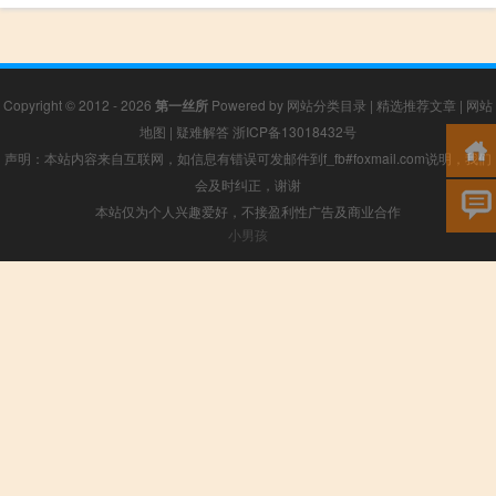
Copyright © 2012 - 2026
第一丝所
Powered by
网站分类目录
|
精选推荐文章
|
网站
地图
|
疑难解答
浙ICP备13018432号
声明：本站内容来自互联网，如信息有错误可发邮件到f_fb#foxmail.com说明，我们
会及时纠正，谢谢
本站仅为个人兴趣爱好，不接盈利性广告及商业合作
小男孩