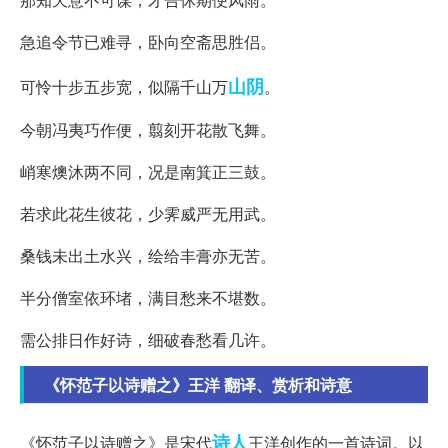
急追令节已难寻，卧向空斋思胜侣。
山阴
可怜十步五步宽，似隔千山万
。
今朝冯夷巧作便，翦刻开花散飞舞。
峭寒燠沐两不同，况是南箕正三鼓。
若求此花生彼花，少霁威严无用武。
桑钱未出土水兴，绘给丰膏亦无苦。
半分僧室依环堵，满目愁来不堪数。
需公排日作好诗，细破春愁看几许。
《怀范子以诗赠之》王洋 翻译、赏析和诗意
诗人
《怀范子以诗赠之》是宋代
王洋创作的一首诗词。以