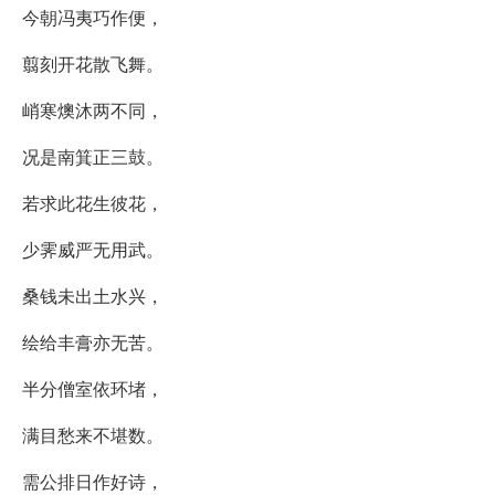
今朝冯夷巧作便，
翦刻开花散飞舞。
峭寒燠沐两不同，
况是南箕正三鼓。
若求此花生彼花，
少霁威严无用武。
桑钱未出土水兴，
绘给丰膏亦无苦。
半分僧室依环堵，
满目愁来不堪数。
需公排日作好诗，