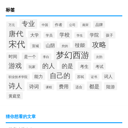
标签
专业
作者
品牌
万元
中国
公司
南宋
唐代
学校
学院
大学
孩子
学员
学生
宋代
攻略
技能
山阴
宣城
您的
梦幻西游
时间
是一个
李白
次韵
游戏
的人
的是
考生
考试
玩家
自己的
能力
词人
苏轼
职业技术学院
证书
诗人
都是
诗词
费用
陆游
适合
课程
黄庭坚
猜你想看的文章