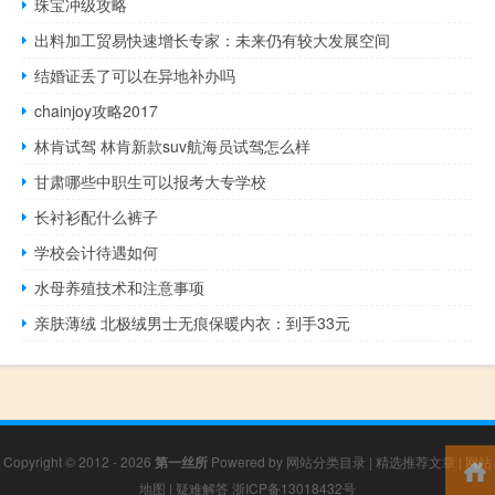
珠宝冲级攻略
出料加工贸易快速增长专家：未来仍有较大发展空间
结婚证丢了可以在异地补办吗
chainjoy攻略2017
林肯试驾 林肯新款suv航海员试驾怎么样
甘肃哪些中职生可以报考大专学校
长衬衫配什么裤子
学校会计待遇如何
水母养殖技术和注意事项
亲肤薄绒 北极绒男士无痕保暖内衣：到手33元
Copyright © 2012 - 2026
第一丝所
Powered by
网站分类目录
|
精选推荐文章
|
网站
地图
|
疑难解答
浙ICP备13018432号