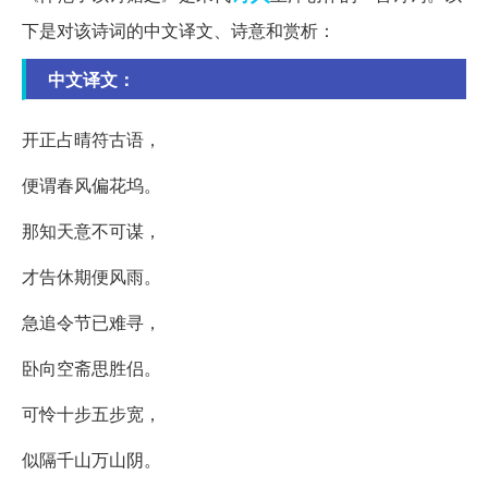
下是对该诗词的中文译文、诗意和赏析：
中文译文：
开正占晴符古语，
便谓春风偏花坞。
那知天意不可谋，
才告休期便风雨。
急追令节已难寻，
卧向空斋思胜侣。
可怜十步五步宽，
似隔千山万山阴。