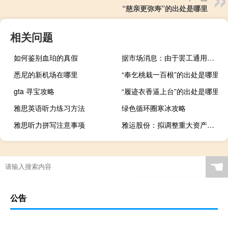
“慈亲更弥寿”的出处是哪里
相关问题
如何鉴别血珀的真假
据市场消息：由于罢工通用汽车(GM.N)推迟了投资者日
悉尼的新机场在哪里
“奉乞桃栽一百根”的出处是哪里
gta 寻宝攻略
“履迹衣香逼上台”的出处是哪里
雅思英语听力练习方法
绿色循环圈寒冰攻略
雅思听力拼写注意事项
雅运股份：拟调整重大资产重组方案股票明起停牌
☚
公告