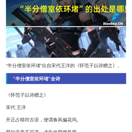
“半分僧室依环堵”出自宋代王洋的《怀范子以诗赠之》。
“半分僧室依环堵”全诗
《怀范子以诗赠之》
宋代 王洋
开正占晴符古语，便谓春风偏花坞。
那知天意不可谋，才告休期便风雨。