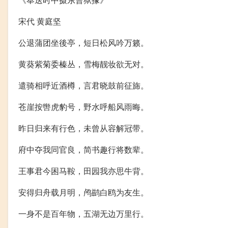
宋代 黄庭坚
公退蒲团坐後亭，短日松风吟万籁。
黄葵紫菊委榛丛，雪梅靓妆欲无对。
遣骑相呼近酒樽，言君晓鼓前征旆。
苍崖按辔虎豹号，野水呼船风雨晦。
昨日归来有行色，未曾从容解冠带。
府中夺我同官良，简书趣行将数辈。
王事君今困马鞍，田园我亦思牛背。
安得归舟载月明，鸬鹚白鸥为友生。
一身不是百年物，五湖无边万里行。