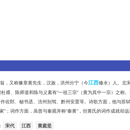
江西
号涪翁，又称豫章黄先生，汉族，洪州分宁（今
修水）人。北
杜甫、陈师道和陈与义素有“一祖三宗”（黄为其中一宗）之称。
、著作佐郎、秘书丞、涪州别驾、黔州安置等。诗歌方面，他与苏轼
家”；词作方面，虽曾与秦观并称“秦黄”，但黄氏的词作成就却
：
宋代
江西
黄庭坚