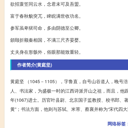
欲招蓑笠同云水，念君未可及吾盟。
富于春秋貌突兀，睥睨满世收功名。
参军虽卑狱司命，多由阴德至公卿。
顉颐折额秦相国，不满三尺齐晏婴。
丈夫身在形骸外，俗眼那能致重轻。
作者简介(黄庭坚)
黄庭坚 （1045－1105），字鲁直，自号山谷道人，晚
人、书法家，为盛极一时的江西诗派开山之祖，而且，他跟
年(1067)进士。历官叶县尉、北京国子监教授、校书郎
黄”；书法方面，他则与苏轼、米芾、蔡襄并称为“宋代四大
网络标签