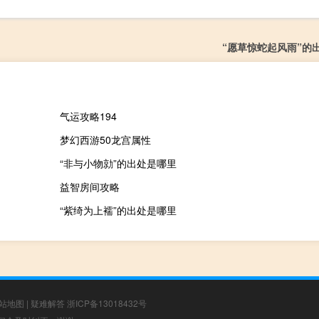
“愿草惊蛇起风雨”的
气运攻略194
梦幻西游50龙宫属性
“非与小物勍”的出处是哪里
益智房间攻略
“紫绮为上襦”的出处是哪里
站地图
|
疑难解答
浙ICP备13018432号