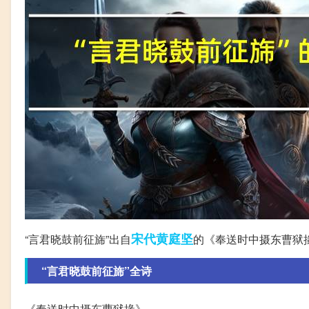
宋代
黄庭坚
“言君晓鼓前征旆”出自
的《奉送时中摄东曹狱
“言君晓鼓前征旆”全诗
《奉送时中摄东曹狱掾》