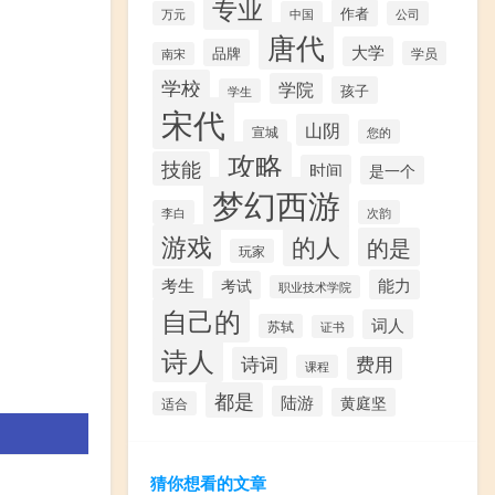
专业
作者
万元
中国
公司
唐代
大学
品牌
学员
南宋
学校
学院
孩子
学生
宋代
山阴
宣城
您的
攻略
技能
时间
是一个
梦幻西游
李白
次韵
游戏
的人
的是
玩家
考生
能力
考试
职业技术学院
自己的
词人
苏轼
证书
诗人
诗词
费用
课程
都是
陆游
黄庭坚
适合
猜你想看的文章