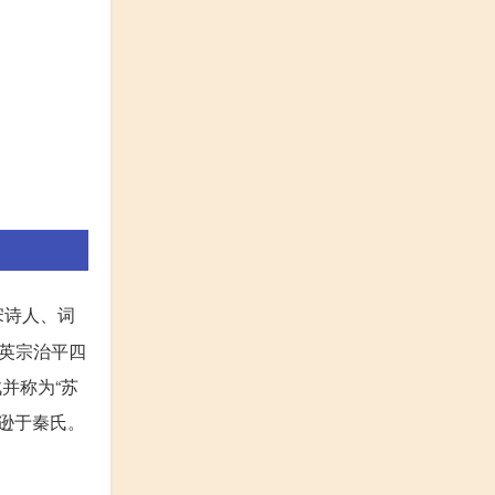
宋诗人、词
英宗治平四
并称为“苏
远逊于秦氏。