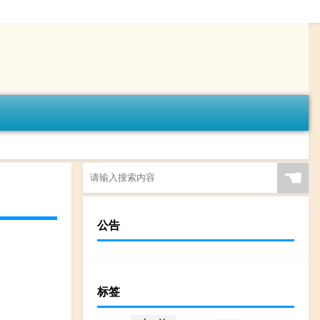
☚
公告
标签