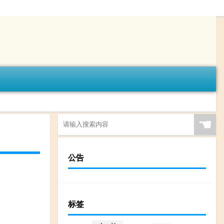
☚
公告
标签