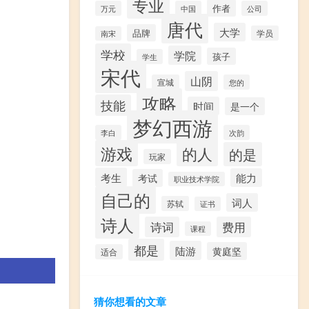
专业
作者
万元
中国
公司
唐代
大学
品牌
学员
南宋
学校
学院
孩子
学生
宋代
山阴
宣城
您的
攻略
技能
时间
是一个
梦幻西游
李白
次韵
游戏
的人
的是
玩家
考生
能力
考试
职业技术学院
自己的
词人
苏轼
证书
诗人
诗词
费用
课程
都是
陆游
黄庭坚
适合
猜你想看的文章