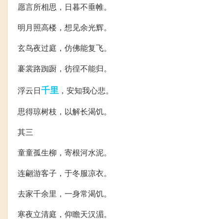
愿言所相思，日暮不垂帷。
明月照高楼，想见余光辉。
玄鸟夜过庭，仿佛能复飞。
褰裳路踟蹰，彷徨不能归。
千里
浮云日
，安知我心悲。
思得琼树枝，以解长渴饥。
其三
童童孤生柳，寄根河水泥。
连翩游客子，于冬服凉衣。
去家千余里，一身常渴饥。
寒夜立清庭，仰瞻天汉湄。