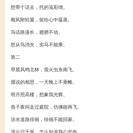
想带个话去，托的笺彩缯。
顺风附轻翼，留给心中蕴蒸。
鸟话路漫长，翅膀不动。
想从鸟消失，劣马不能乘。
第二
早晨风鸣北林，萤火虫东南飞。
愿说的相思，一天晚上不垂帷。
明月照高楼，想象我光辉。
燕子夜间走过庭院，仿佛能再飞。
涉水道路徘徊，徘徊不能回家。
浮云日千里，怎么知道我心悲伤。