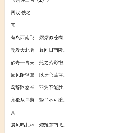
两汉 佚名
其一
有鸟西南飞，熠熠似苍鹰。
朝发天北隅，暮闻日南陵。
欲寄一言去，托之笺彩缯。
因风附轻翼，以遗心蕴蒸。
鸟辞路悠长，羽翼不能胜。
意欲从鸟逝，驽马不可乘。
其二
晨风鸣北林，熠耀东南飞。