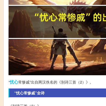
忧心
“
常惨戚”出自两汉佚名的《别诗三首（2）》。
“忧心常惨戚”全诗
《别诗三首（2）》