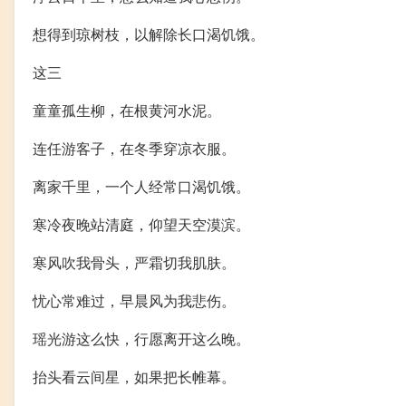
想得到琼树枝，以解除长口渴饥饿。
这三
童童孤生柳，在根黄河水泥。
连任游客子，在冬季穿凉衣服。
离家千里，一个人经常口渴饥饿。
寒冷夜晚站清庭，仰望天空漠滨。
寒风吹我骨头，严霜切我肌肤。
忧心常难过，早晨风为我悲伤。
瑶光游这么快，行愿离开这么晚。
抬头看云间星，如果把长帷幕。