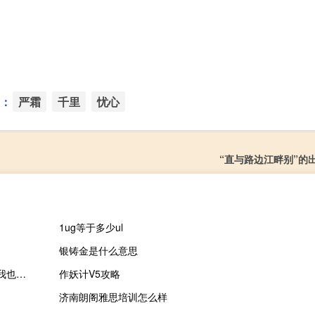
：
严霜
千里
忧心
“直与路边江畔别”的
1ug等于多少ul
银铸金是什么意思
詹姆斯八村塁的表现简直太棒了 詹姆斯球队16个失误丢掉了15分我也为自己的5个失误负责
作妖计V5攻略
济南朗阁雅思培训怎么样