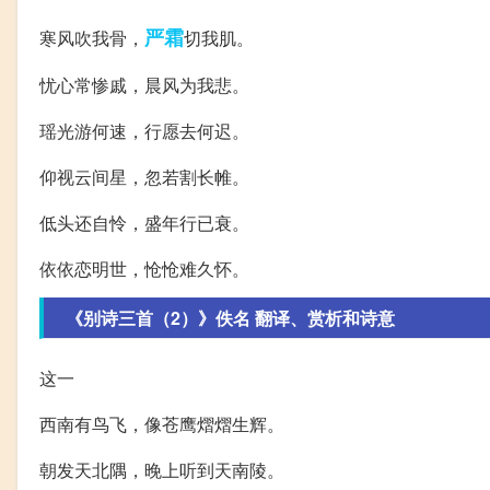
严霜
寒风吹我骨，
切我肌。
忧心常惨戚，晨风为我悲。
瑶光游何速，行愿去何迟。
仰视云间星，忽若割长帷。
低头还自怜，盛年行已衰。
依依恋明世，怆怆难久怀。
《别诗三首（2）》佚名 翻译、赏析和诗意
这一
西南有鸟飞，像苍鹰熠熠生辉。
朝发天北隅，晚上听到天南陵。