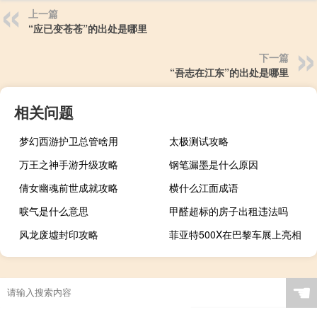
上一篇
“应已变苍苍”的出处是哪里
下一篇
“吾志在江东”的出处是哪里
相关问题
梦幻西游护卫总管啥用
太极测试攻略
万王之神手游升级攻略
钢笔漏墨是什么原因
倩女幽魂前世成就攻略
横什么江面成语
唳气是什么意思
甲醛超标的房子出租违法吗
风龙废墟封印攻略
菲亚特500X在巴黎车展上亮相
☚