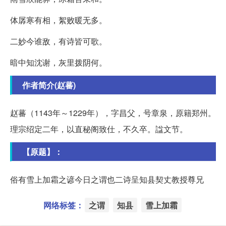
体孱寒有相，絮败暖无多。
二妙今谁敌，有诗皆可歌。
暗中知沈谢，灰里拨阴何。
作者简介(赵蕃)
赵蕃（1143年～1229年），字昌父，号章泉，原籍郑州。
理宗绍定二年，以直秘阁致仕，不久卒。諡文节。
【原题】：
俗有雪上加霜之谚今日之谓也二诗呈知县契丈教授尊兄
网络标签：
之谓
知县
雪上加霜