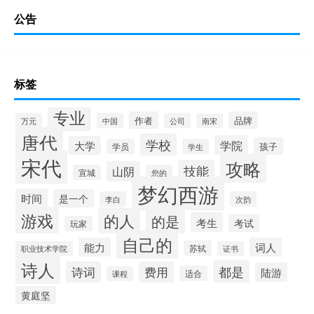
公告
标签
专业
作者
品牌
万元
中国
公司
南宋
唐代
学校
学院
大学
孩子
学员
学生
宋代
攻略
技能
山阴
宣城
您的
梦幻西游
时间
是一个
李白
次韵
游戏
的人
的是
考生
考试
玩家
自己的
能力
词人
苏轼
职业技术学院
证书
诗人
都是
诗词
费用
陆游
适合
课程
黄庭坚