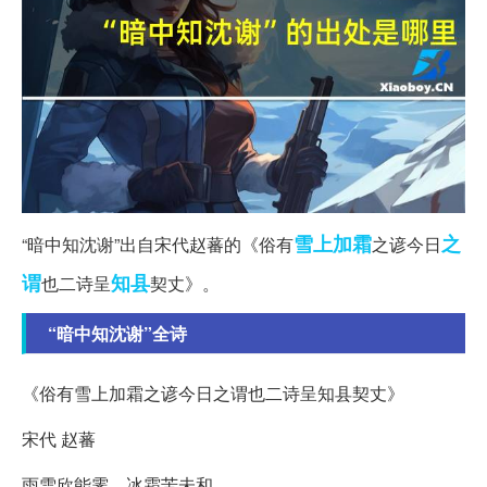
雪上加霜
之
“暗中知沈谢”出自宋代赵蕃的《俗有
之谚今日
谓
知县
也二诗呈
契丈》。
“暗中知沈谢”全诗
《俗有雪上加霜之谚今日之谓也二诗呈知县契丈》
宋代 赵蕃
雨雪欣能霁，冰霜苦未和。