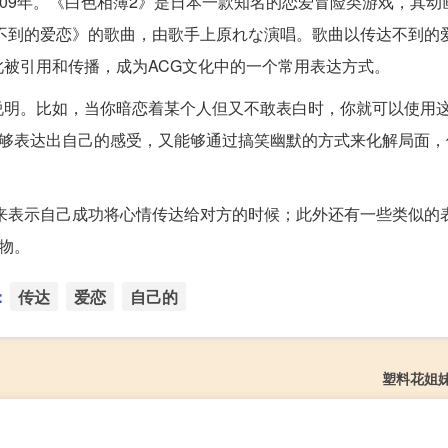
009年。《白色相簿2》是日本一款知名的恋爱冒险类游戏，其动
达不到的爱恋》的歌曲，由歌手上原れな演唱。歌曲以传达不到的
被引用和传播，成为ACG文化中的一个常用表达方式。
说明。比如，当你暗恋着某个人但又不敢表白时，你就可以使用
能够表达出自己的感受，又能够通过搞笑幽默的方式来化解局面，
”，来表示自己成功将心情传达给对方的时候；此外还有一些类似的
物。
：
传达
爱恋
自己的
塑料花姐