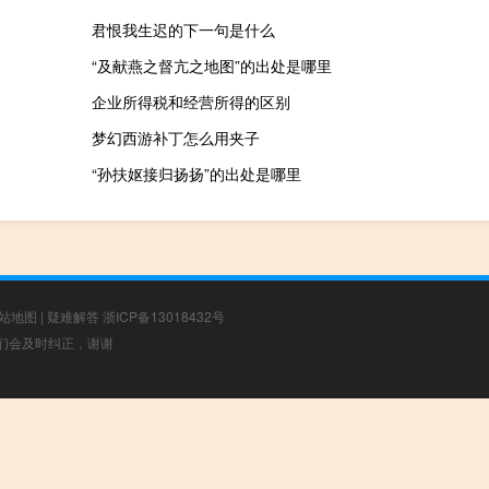
君恨我生迟的下一句是什么
“及献燕之督亢之地图”的出处是哪里
企业所得税和经营所得的区别
梦幻西游补丁怎么用夹子
“孙扶妪接归扬扬”的出处是哪里
站地图
|
疑难解答
浙ICP备13018432号
，我们会及时纠正，谢谢