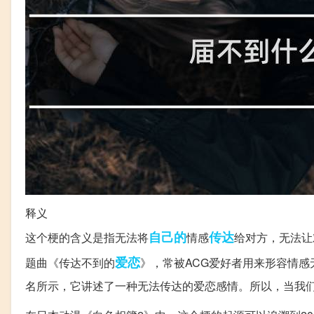
释义
自己的
传达
这个梗的含义是指无法将
情感
给对方，无法让
爱恋
题曲《传达不到的
》，常被ACG爱好者用来形容情
名所示，它讲述了一种无法传达的爱恋感情。所以，当我