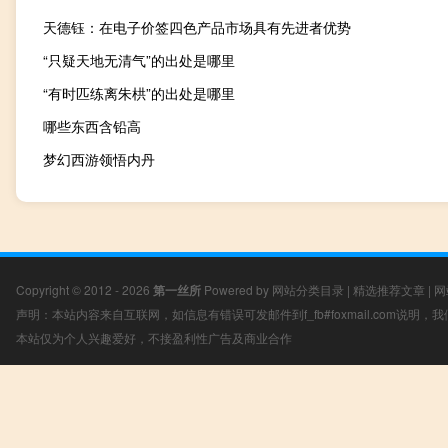
天德钰：在电子价签四色产品市场具有先进者优势
“只疑天地无清气”的出处是哪里
“有时匹练离朱栱”的出处是哪里
哪些东西含铅高
梦幻西游领悟内丹
Copyright © 2012 - 2026
第一丝所
Powered by
网站分类目录
|
精选推荐文章
|
网
声明：本站内容来自互联网，如信息有错误可发邮件到f_fb#foxmail.com说明
本站仅为个人兴趣爱好，不接盈利性广告及商业合作