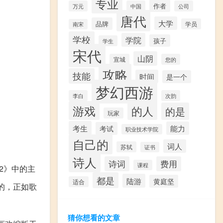
专业
作者
万元
中国
公司
唐代
大学
品牌
学员
南宋
学校
学院
孩子
学生
宋代
山阴
宣城
您的
攻略
技能
时间
是一个
梦幻西游
李白
次韵
游戏
的人
的是
玩家
考生
能力
考试
职业技术学院
自己的
词人
苏轼
证书
诗人
诗词
费用
课程
2》中的主
都是
陆游
黄庭坚
适合
的，正如歌
猜你想看的文章