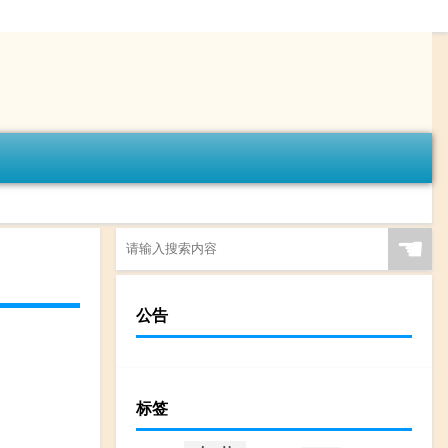
☚
公告
标签