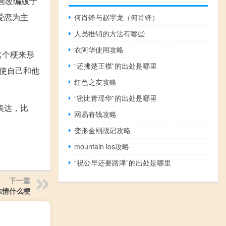
画改编版于
爱恋为主
何肖锋与赵宇龙（何肖锋）
人员推销的方法有哪些
衣阿华使用攻略
这个梗来形
“还拂楚王襟”的出处是哪里
使自己和他
红色之友攻略
“密比青瑶华”的出处是哪里
表达，比
网易有钱攻略
变形金刚战记攻略
mountain ios攻略
“祝公早还要路津”的出处是哪里
下一篇
妹情什么梗