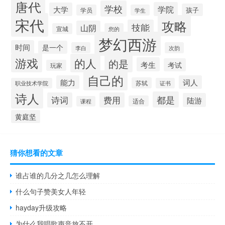
唐代
学校
学院
大学
孩子
学员
学生
宋代
攻略
技能
山阴
宣城
您的
梦幻西游
时间
是一个
李白
次韵
游戏
的人
的是
考生
考试
玩家
自己的
能力
词人
苏轼
职业技术学院
证书
诗人
都是
诗词
费用
陆游
适合
课程
黄庭坚
猜你想看的文章
谁占谁的几分之几怎么理解
什么句子赞美女人年轻
hayday升级攻略
为什么我唱歌声音放不开