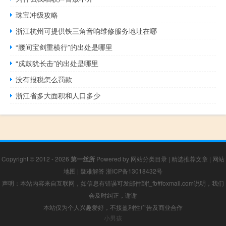
珠宝冲级攻略
浙江杭州可提供铁三角音响维修服务地址在哪
“腰间宝剑重横行”的出处是哪里
“戍鼓犹长击”的出处是哪里
没有报税怎么罚款
浙江省多大面积和人口多少
Copyright © 2012 - 2026
第一丝所
Powered by
网站分类目录
|
精选推荐文章
|
网站
地图
|
疑难解答
浙ICP备13018432号
声明：本站内容来自互联网，如信息有错误可发邮件到f_fb#foxmail.com说明，我们
会及时纠正，谢谢
本站仅为个人兴趣爱好，不接盈利性广告及商业合作
小男孩