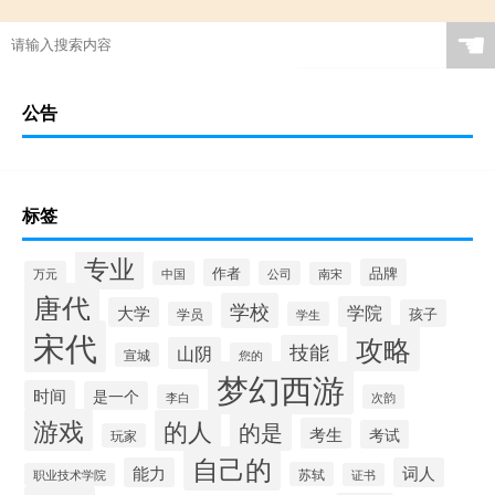
☚
公告
标签
专业
作者
品牌
万元
中国
公司
南宋
唐代
学校
学院
大学
孩子
学员
学生
宋代
攻略
技能
山阴
宣城
您的
梦幻西游
时间
是一个
李白
次韵
游戏
的人
的是
考生
考试
玩家
自己的
能力
词人
苏轼
职业技术学院
证书