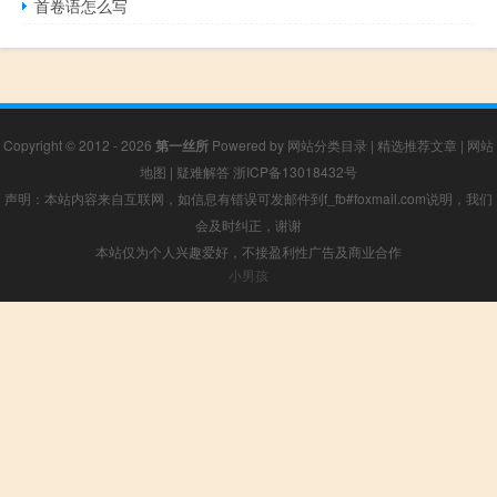
首卷语怎么写
Copyright © 2012 - 2026
第一丝所
Powered by
网站分类目录
|
精选推荐文章
|
网站
地图
|
疑难解答
浙ICP备13018432号
声明：本站内容来自互联网，如信息有错误可发邮件到f_fb#foxmail.com说明，我们
会及时纠正，谢谢
本站仅为个人兴趣爱好，不接盈利性广告及商业合作
小男孩