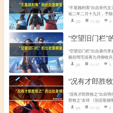
“不复顾利害”出自宋代文
祐二年二月十九日，予除右
jzb
11-20
0
“空望旧门栏”
“空望旧门栏”出自唐代李
杨别驾宅送蒋九侍御收兵归
jzk
11-17
0
“况有才郎胜
“况有才郎胜牧之”出自
胜牧之”全诗 《别后歌丽
jzk
11-12
0