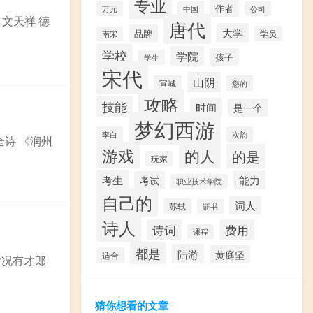
专业
作者
万元
中国
公司
 文天祥 德
唐代
大学
品牌
学员
南宋
学校
学院
孩子
学生
宋代
山阴
宣城
您的
攻略
技能
时间
是一个
梦幻西游
李白
次韵
全诗 《润州
游戏
的人
的是
玩家
考生
能力
考试
职业技术学院
自己的
词人
苏轼
证书
诗人
诗词
费用
课程
都是
陆游
黄庭坚
适合
“况有才郎
猜你想看的文章