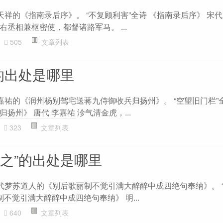
天祥的《指南录后序》。 “不复顾利害”全诗 《指南录后序》 宋代
丞相兼枢密使，都督诸路军马。 ...
505
文章列表
的出处是哪里
嘉祐的《润州杨别驾宅送蒋九侍御收兵归扬州》。 “空望旧门栏”
扬州》 唐代 李嘉祐 沴气清金虎，...
323
文章列表
牧之”的出处是哪里
明代梦苏道人的《别后歌丽制不觉引满大醉醉中成四绝句奉纳》。 
制不觉引满大醉醉中成四绝句奉纳》 明...
640
文章列表