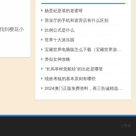
杨贵妃是谁的老婆呀
营业厅的手机和直营店有什么区别
想找到樱花小
比例公式是什么
世界十大游乐园
宝藏世界电脑版怎么下载（宝藏世界游戏下载电脑版）
类似女神攻略
“长风举棹觉船轻”的出处是哪里
绩效考核的基本原则有哪些
2024澳门正版免费资料，再三告诫精选答案落实_中级版686.121
小男孩