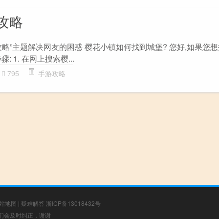
攻略
略”主题解决网友的困惑 樱花小镇如何找到城堡? 您好,如果您
 1. 在网上搜索樱...
795
手游攻略
站地图
|
疑难解答
浙ICP备13018432号
，我们会及时纠正，谢谢