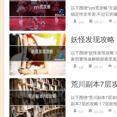
以下围绕“yys荒攻略”
稳定性非常差,不过它的爆发
yys
05-01
0
妖怪发现攻略
以下围绕“妖怪发现攻略”
家想要快速解锁探索里面每
ygf
05-01
0
荒川副本7层
以下围绕“荒川副本7层攻
副本7层的攻略:1.7层妖
hcf
04-26
0