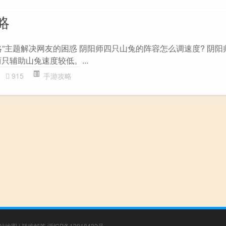
略
略”主题解决网友的困惑 阴阳师四只山兔的阵容怎么调速度? 阴阳
只辅助山兔速度较低。...
915
手游攻略
站地图
|
疑难解答
浙ICP备13018432号