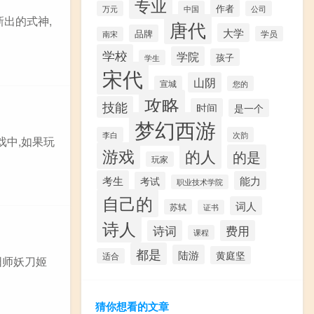
专业
作者
万元
中国
公司
新出的式神,
唐代
大学
品牌
学员
南宋
学校
学院
孩子
学生
宋代
山阴
宣城
您的
攻略
技能
时间
是一个
梦幻西游
李白
次韵
戏中,如果玩
游戏
的人
的是
玩家
考生
能力
考试
职业技术学院
自己的
词人
苏轼
证书
诗人
诗词
费用
课程
都是
陆游
黄庭坚
适合
阳师妖刀姬
猜你想看的文章