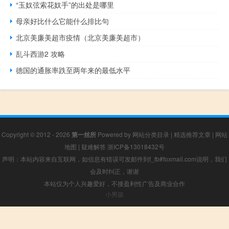
“玉奴弦索花奴手”的出处是哪里
母亲好比什么它能什么排比句
北京美廉美超市疫情（北京美廉美超市）
乱斗西游2 攻略
德国的通胀率跌至两年来的最低水平
Copyright © 2012 - 2026
第一丝所
Powered by
网站分类目录
|
精选推荐文章
|
网站
地图
|
疑难解答
浙ICP备13018432号
声明：本站内容来自互联网，如信息有错误可发邮件到f_fb#foxmail.com说明，我们
会及时纠正，谢谢
本站仅为个人兴趣爱好，不接盈利性广告及商业合作
小男孩