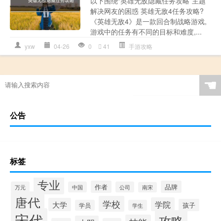
以下围绕“英雄无敌隐藏任务攻略”主题
解决网友的困惑 英雄无敌4任务攻略?
《英雄无敌4》是一款回合制战略游戏,
游戏中的任务有不同的目标和难度,...
yxw
04-26
0
41
手游攻略
☚
公告
标签
专业
作者
品牌
万元
中国
公司
南宋
唐代
学校
学院
大学
孩子
学员
学生
宋代
攻略