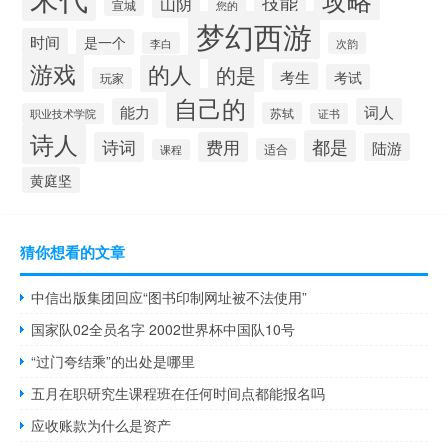
技能
山阴
宣城
您的
梦幻西游
时间
是一个
李白
次韵
游戏
的人
的是
考生
考试
玩家
自己的
能力
词人
苏轼
职业技术学院
证书
诗人
都是
诗词
费用
陆游
适合
课程
黄庭坚
猜你想看的文章
中信出版集团回应“图书印制网址被不法使用”
国家队02全员名字 2002世界杯中国队10号
“过门夸结乘”的出处是哪里
五月在职研究生课程班在任何时间点都能报名吗
应收账款为什么是资产