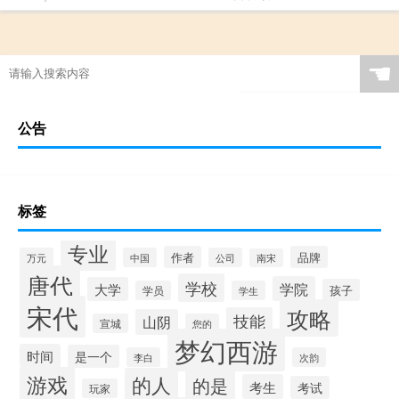
☚
公告
标签
专业
作者
品牌
万元
中国
公司
南宋
唐代
学校
学院
大学
孩子
学员
学生
宋代
攻略
技能
山阴
宣城
您的
梦幻西游
时间
是一个
李白
次韵
游戏
的人
的是
考生
考试
玩家