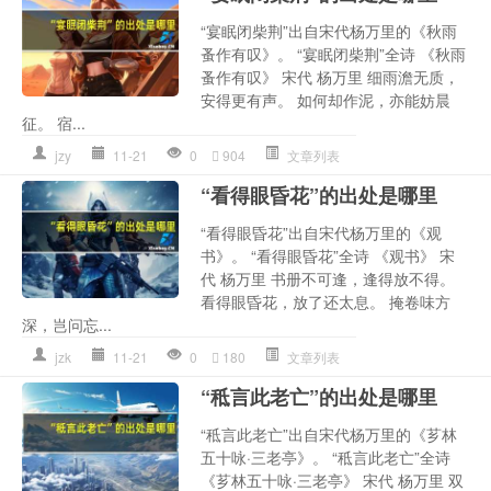
“宴眠闭柴荆”出自宋代杨万里的《秋雨
蚤作有叹》。 “宴眠闭柴荆”全诗 《秋雨
蚤作有叹》 宋代 杨万里 细雨澹无质，
安得更有声。 如何却作泥，亦能妨晨
征。 宿...
jzy
11-21
0
904
文章列表
“看得眼昏花”的出处是哪里
“看得眼昏花”出自宋代杨万里的《观
书》。 “看得眼昏花”全诗 《观书》 宋
代 杨万里 书册不可逢，逢得放不得。
看得眼昏花，放了还太息。 掩卷味方
深，岂问忘...
jzk
11-21
0
180
文章列表
“秪言此老亡”的出处是哪里
“秪言此老亡”出自宋代杨万里的《芗林
五十咏·三老亭》。 “秪言此老亡”全诗
《芗林五十咏·三老亭》 宋代 杨万里 双