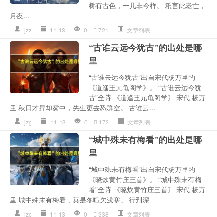
树有古色，一几非今样。 秪言此老亡，
月夜...
jzz
11-13
0
721
文章列表
“古谁云远今犹古”的出处是哪
里
“古谁云远今犹古”出自宋代杨万里的
《道逢王元龟阁学》。 “古谁云远今犹
古”全诗 《道逢王元龟阁学》 宋代 杨万
里 秋日才昇却雾中，先生更去恐群空。 古谁云...
jzg
11-13
0
173
文章列表
“城中殊未有梅看”的出处是哪
里
“城中殊未有梅看”出自宋代杨万里的
《晓炊黄竹庄三首》。 “城中殊未有梅
看”全诗 《晓炊黄竹庄三首》 宋代 杨万
里 城中殊未有梅看，莫是冬暄欠浅寒。 行到深...
jzc
11-13
0
338
文章列表