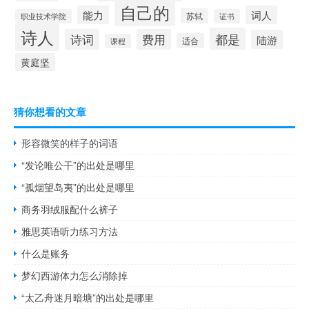
自己的
能力
词人
苏轼
职业技术学院
证书
诗人
都是
诗词
费用
陆游
适合
课程
黄庭坚
猜你想看的文章
形容微笑的样子的词语
“发论唯公干”的出处是哪里
“孤烟望岛夷”的出处是哪里
商务羽绒服配什么裤子
雅思英语听力练习方法
什么是账务
梦幻西游体力怎么消除掉
“太乙舟迷月暗塘”的出处是哪里