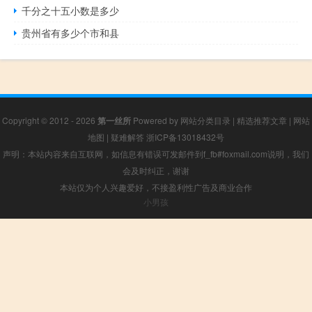
千分之十五小数是多少
贵州省有多少个市和县
Copyright © 2012 - 2026
第一丝所
Powered by
网站分类目录
|
精选推荐文章
|
网站
地图
|
疑难解答
浙ICP备13018432号
声明：本站内容来自互联网，如信息有错误可发邮件到f_fb#foxmail.com说明，我们
会及时纠正，谢谢
本站仅为个人兴趣爱好，不接盈利性广告及商业合作
小男孩