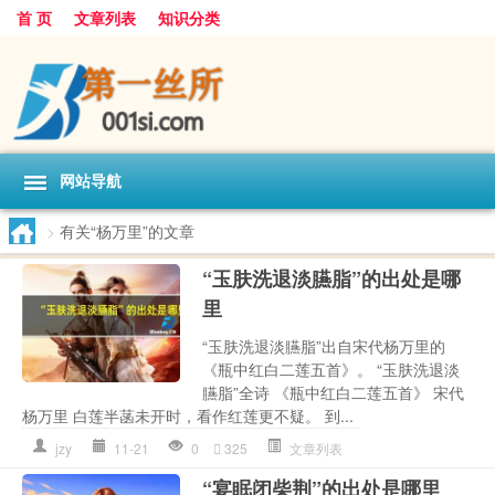
首 页
文章列表
知识分类
网站导航
>
有关“杨万里”的文章
“玉肤洗退淡臙脂”的出处是哪
里
“玉肤洗退淡臙脂”出自宋代杨万里的
《瓶中红白二莲五首》。 “玉肤洗退淡
臙脂”全诗 《瓶中红白二莲五首》 宋代
杨万里 白莲半菡未开时，看作红莲更不疑。 到...
jzy
11-21
0
325
文章列表
“宴眠闭柴荆”的出处是哪里