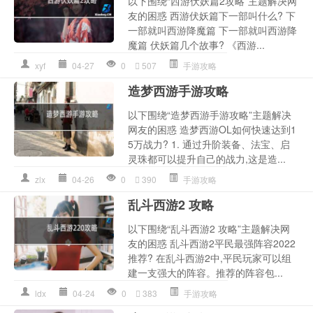
以下围绕“西游伏妖篇2攻略”主题解决网
友的困惑 西游伏妖篇下一部叫什么? 下
一部就叫西游降魔篇 下一部就叫西游降
魔篇 伏妖篇几个故事? 《西游...
xyf
04-27
0
507
手游攻略
造梦西游手游攻略
以下围绕“造梦西游手游攻略”主题解决
网友的困惑 造梦西游OL如何快速达到1
5万战力? 1. 通过升阶装备、法宝、启
灵珠都可以提升自己的战力,这是造...
zlx
04-26
0
390
手游攻略
乱斗西游2 攻略
以下围绕“乱斗西游2 攻略”主题解决网
友的困惑 乱斗西游2平民最强阵容2022
推荐? 在乱斗西游2中,平民玩家可以组
建一支强大的阵容。推荐的阵容包...
ldx
04-24
0
383
手游攻略