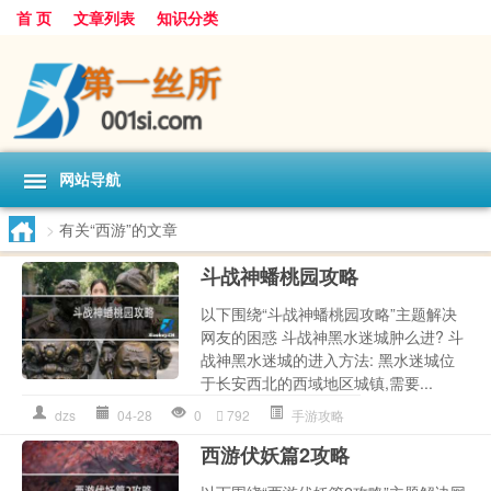
首 页
文章列表
知识分类
网站导航
>
有关“西游”的文章
斗战神蟠桃园攻略
以下围绕“斗战神蟠桃园攻略”主题解决
网友的困惑 斗战神黑水迷城肿么进? 斗
战神黑水迷城的进入方法: 黑水迷城位
于长安西北的西域地区城镇,需要...
dzs
04-28
0
792
手游攻略
西游伏妖篇2攻略