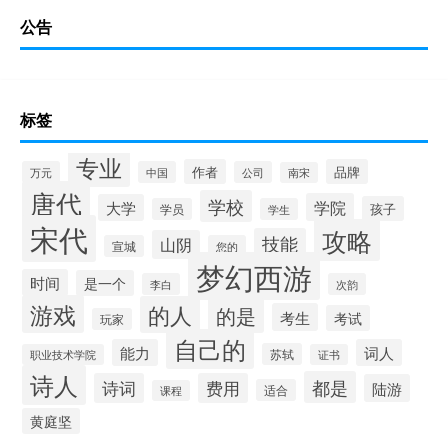
公告
标签
专业
作者
品牌
万元
中国
公司
南宋
唐代
学校
学院
大学
孩子
学员
学生
宋代
攻略
技能
山阴
宣城
您的
梦幻西游
时间
是一个
李白
次韵
游戏
的人
的是
考生
考试
玩家
自己的
能力
词人
苏轼
职业技术学院
证书
诗人
都是
诗词
费用
陆游
适合
课程
黄庭坚