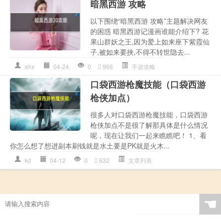
暗黑西游 攻略
以下围绕“暗黑西游 攻略”主题解决网友
的困惑 暗黑西游记漫画谁能介绍下? 花
果山群妖之王,因为爱上如来座下紫霞仙
子,被如来要挟,不得不转世隐去...
ahx
04-24
0
966
手游攻略
口袋西游枪魔技能（口袋西游
枪侠加点）
很多人对口袋西游枪魔技能，口袋西游
枪侠加点不是很了解那具体是什么情况
呢，现在让我们一起来瞧瞧吧！ 1、看
你怎么想了想进副本刷钱就是水土要是PK就是火木...
kd
04-12
0
632
文章列表
☚