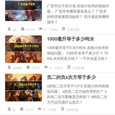
广安市位于四川省 其他小伙伴的相似问
题： 广安市有哪些著名景点？ 广安市
的经济发展情况如何？ 四川省还有哪些
城市？
ga
01-02
0
492
文章列表
1000毫升等于多少吨水
1000毫升等于0.001吨水 其他小伙伴的
相似问题： 1000升水等于多少斤？ 15
00L水对应多少吨？ 一千升水是几吨？
sslake
12-27
0
210
文章列表
负二的负x次方等于多少
x的负二次方等于1/x^2 其他小伙伴的相
似问题： x的负二次方如何求积分？ x
的负二次方图像是怎样的？ x的负二次
方可以写成什么形式？
fe
12-27
0
982
文章列表