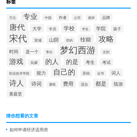
标签
专业
作者
品牌
万元
中国
公司
南宋
唐代
学校
学院
大学
孩子
学员
学生
宋代
攻略
技能
山阴
宣城
您的
梦幻西游
时间
是一个
李白
次韵
游戏
的人
的是
考生
考试
玩家
自己的
能力
词人
苏轼
职业技术学院
证书
诗人
都是
诗词
费用
陆游
适合
课程
黄庭坚
猜你想看的文章
如何申请经济适用房