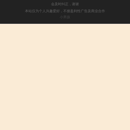
会及时纠正，谢谢
本站仅为个人兴趣爱好，不接盈利性广告及商业合作
小男孩