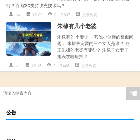
何？ 荣耀8X支持快充技术吗？
hw
12-22
0
837
文章列表
朱棣有几个老婆
朱棣有21个妻子。 其他小伙伴的相似问
题： 朱棣最宠爱的三个女人是谁？ 燕
王朱棣的老婆有哪些？ 朱棣子女妻子一
览表在哪里找？
zd
12-16
0
406
文章列表
☚
公告