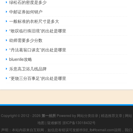
绿松石的密度是多少
中邮证券如何销户
一般标准的衣柜尺寸是多大
“敢叹临行殊旧境”的出处是哪里
幼师需要多少分数
“丹法葛翁口谈玄”的出处是哪里
bluenile攻略
乐意高卫浴几线品牌
“更饶三分百事足”的出处是哪里
Copyright © 2012 - 2026
第一丝所
Powered by
网站分类目录
|
精选推荐文章
|
网站
地图
|
疑难解答
浙ICP备13018432号
声明：本站内容来自互联网，如信息有错误可发邮件到f_fb#foxmail.com说明，我们