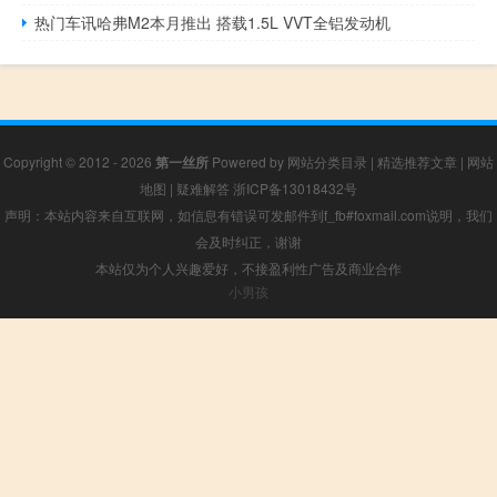
热门车讯哈弗M2本月推出 搭载1.5L VVT全铝发动机
Copyright © 2012 - 2026
第一丝所
Powered by
网站分类目录
|
精选推荐文章
|
网站
地图
|
疑难解答
浙ICP备13018432号
声明：本站内容来自互联网，如信息有错误可发邮件到f_fb#foxmail.com说明，我们
会及时纠正，谢谢
本站仅为个人兴趣爱好，不接盈利性广告及商业合作
小男孩