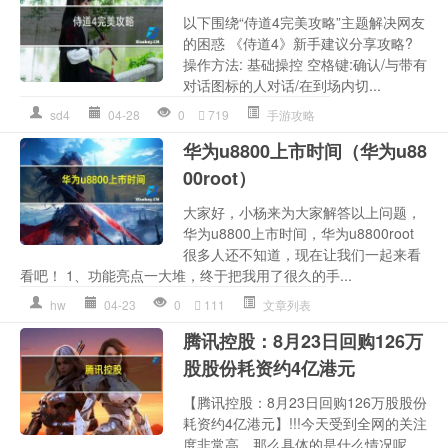
以下围绕“侍道4完美攻略”主题解决网友
的困惑 《侍道4》新手建议分享攻略?
操作方法: 基础操控 空格键:确认/与带有
对话图标的人对话/在到场内切...
sd4
04-28
0
719
手游攻略
华为u8800上市时间（华为u88
00root）
大家好，小杨来为大家解答以上问题，
华为u8800上市时间，华为u8800root
很多人还不知道，现在让我们一起来看
看吧！ 1、功能亮点一大堆，终于把我用了很久的手...
hw
04-23
0
111
文章列表
腾讯控股：8月23日回购126万
股股份耗资约4亿港元
【腾讯控股：8月23日回购126万股股份
耗资约4亿港元】!!!今天受到全网的关注
度非常高，那么具体的是什么情况呢，