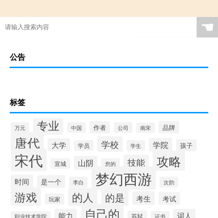
☚
公告
标签
专业
作者
品牌
万元
中国
公司
南宋
唐代
学校
学院
大学
孩子
学员
学生
宋代
攻略
技能
山阴
宣城
您的
梦幻西游
时间
是一个
李白
次韵
游戏
的人
的是
考生
考试
玩家
自己的
能力
词人
苏轼
职业技术学院
证书