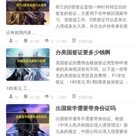
荷兰的D类签证是指一种针对特定目的
签发的签证，主要用于在申根区国家学
习、居留或工作。D类签证可以是单次
入境或多次入境，并且允许持有者在签
证有效期内多...
hl
01-05
0
199
文章列表
办美国签证要多少钱啊
美国签证的费用会根据签证类型和申请
者的具体情况有所不同。以下是一些常
见的美国签证类型及其费用： F1学生
签证 ：185美元 B1/B2商务旅游签证 ：
185美元 工...
bl
01-03
0
433
文章列表
出国留学需要带身份证吗
出国留学通常不需要带身份证。根据
《中华人民共和国出境入境管理法》第
九条的规定，中国公民出境入境需要依