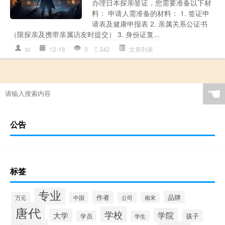
办理日本探亲签证，您需要准备以下材
料： 申请人需准备的材料： 1. 签证申
请表及健康申报表 2. 亲属关系公证书
（限探亲及携带亲属访友时提交） 3. 身份证复...
bl
12-18
0
342
文章列表
☚
公告
标签
专业
作者
品牌
万元
中国
公司
南宋
唐代
学校
学院
大学
孩子
学员
学生