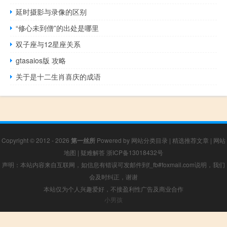
延时摄影与录像的区别
“修心未到僧”的出处是哪里
双子座与12星座关系
gtasaios版 攻略
关于是十二生肖喜庆的成语
Copyright © 2012 - 2026
第一丝所
Powered by
网站分类目录
|
精选推荐文章
|
网站
地图
|
疑难解答
浙ICP备13018432号
声明：本站内容来自互联网，如信息有错误可发邮件到f_fb#foxmail.com说明，我们
会及时纠正，谢谢
本站仅为个人兴趣爱好，不接盈利性广告及商业合作
小男孩