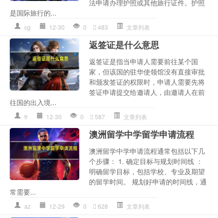
法申请办理护照或其他旅行证件。护照
是国际旅行的...
cg
12-30
0
483
文章列表
返签证是什么意思
返签证是指当申请人需要前往某个国
家，但该国的驻华使领馆没有直接审批
和颁发签证的权限时，申请人需要先将
签证申请提交给邀请人，由邀请人在前
往国的出入境...
fr
12-30
0
587
文章列表
澳洲留学中学留学申请流程
澳洲留学中学申请流程通常包括以下几
个步骤： 1. 确定目标与规划时间线 ：
明确留学目标，包括学校、专业及期望
的留学时间。 规划好申请的时间线，通
常需要...
az
12-29
0
628
文章列表