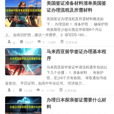
美国签证准备材料清单美国签
证办理流程及所需材料
美国签证办理流程及所需材料概述如
下： 办理流程 1. 准备护照 ： 确保护照
有效期至少超出预定停留期6个月以
上。 如有旧护照，建议一并携带。 2. 填写DS-160...
lg
12-27
0
689
文章列表
马来西亚留学签证办理基本程
序
马来西亚留学签证申请流程通常包括以
下几个步骤： 1. 准备材料 ： 有效护
照，至少6个月有效期。 录取通知书或
返签信。 学历证明，如高中毕业证书。 经济能力...
ll
12-24
0
750
文章列表
办理日本探亲签证需要什么材
料