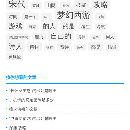
宋代
攻略
技能
山阴
宣城
您的
梦幻西游
时间
是一个
李白
次韵
游戏
的人
的是
考生
考试
玩家
自己的
能力
词人
苏轼
职业技术学院
证书
诗人
都是
诗词
费用
陆游
适合
课程
黄庭坚
猜你想看的文章
“长怀圣主恩”的出处是哪里
手机卡的初始密码是多少
撞火佛祖什么梗
“岂得便徒尔”的出处是哪里
深渊 攻略