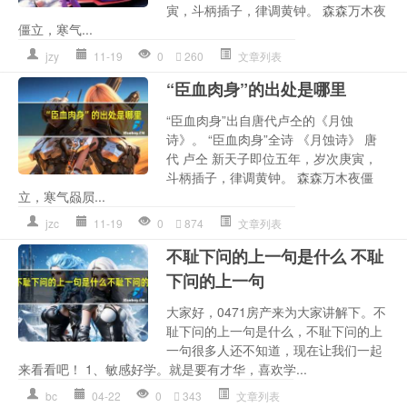
寅，斗柄插子，律调黄钟。 森森万木夜
僵立，寒气...
jzy
11-19
0
260
文章列表
“臣血肉身”的出处是哪里
“臣血肉身”出自唐代卢仝的《月蚀
诗》。 “臣血肉身”全诗 《月蚀诗》 唐
代 卢仝 新天子即位五年，岁次庚寅，
斗柄插子，律调黄钟。 森森万木夜僵
立，寒气赑屃...
jzc
11-19
0
874
文章列表
不耻下问的上一句是什么 不耻
下问的上一句
大家好，0471房产来为大家讲解下。不
耻下问的上一句是什么，不耻下问的上
一句很多人还不知道，现在让我们一起
来看看吧！ 1、敏感好学。就是要有才华，喜欢学...
bc
04-22
0
343
文章列表