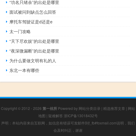
“功名只绪余”的出处是哪里
面试被问到缺点怎么回答
摩托车驾驶证是d还是e
太一门攻略
“天下尽欢娱”的出处是哪里
“夜深微漏断”的出处是哪里
为什么要做文明有礼的人
东北一本有哪些
Copyright © 2012 - 2026
第一丝所
Powered by
网站分类目录
|
精选推荐文章
|
网站
地图
|
疑难解答
浙ICP备13018432号
声明：本站内容来自互联网，如信息有错误可发邮件到f_fb#foxmail.com说明，我们
会及时纠正，谢谢