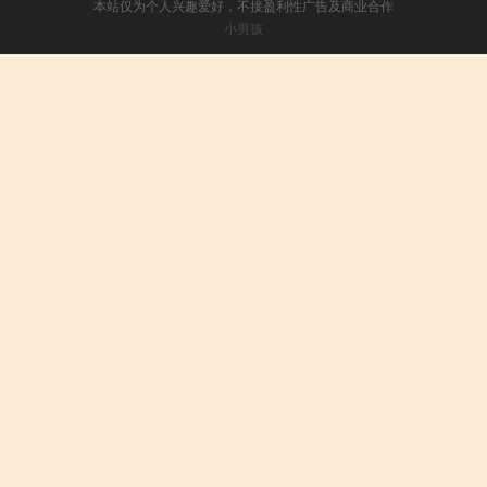
本站仅为个人兴趣爱好，不接盈利性广告及商业合作
小男孩