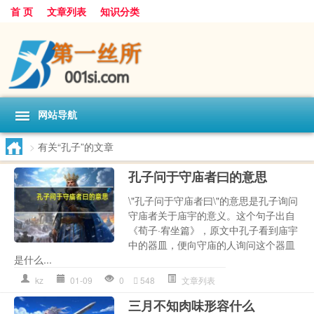
首 页
文章列表
知识分类
网站导航
>
有关“孔子”的文章
孔子问于守庙者曰的意思
\"孔子问于守庙者曰\"的意思是孔子询问
守庙者关于庙宇的意义。这个句子出自
《荀子·宥坐篇》，原文中孔子看到庙宇
中的器皿，便向守庙的人询问这个器皿
是什么...
kz
01-09
0
548
文章列表
三月不知肉味形容什么