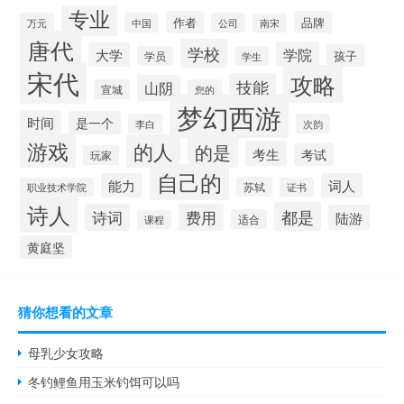
专业
作者
品牌
万元
中国
公司
南宋
唐代
学校
学院
大学
孩子
学员
学生
宋代
攻略
技能
山阴
宣城
您的
梦幻西游
时间
是一个
李白
次韵
游戏
的人
的是
考生
考试
玩家
自己的
能力
词人
苏轼
职业技术学院
证书
诗人
都是
诗词
费用
陆游
适合
课程
黄庭坚
猜你想看的文章
母乳少女攻略
冬钓鲤鱼用玉米钓饵可以吗