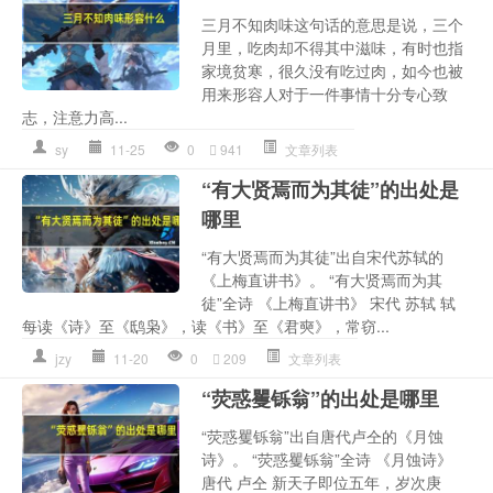
三月不知肉味这句话的意思是说，三个
月里，吃肉却不得其中滋味，有时也指
家境贫寒，很久没有吃过肉，如今也被
用来形容人对于一件事情十分专心致
志，注意力高...
sy
11-25
0
941
文章列表
“有大贤焉而为其徒”的出处是
哪里
“有大贤焉而为其徒”出自宋代苏轼的
《上梅直讲书》。 “有大贤焉而为其
徒”全诗 《上梅直讲书》 宋代 苏轼 轼
每读《诗》至《鸱枭》，读《书》至《君奭》，常窃...
jzy
11-20
0
209
文章列表
“荧惑矍铄翁”的出处是哪里
“荧惑矍铄翁”出自唐代卢仝的《月蚀
诗》。 “荧惑矍铄翁”全诗 《月蚀诗》
唐代 卢仝 新天子即位五年，岁次庚