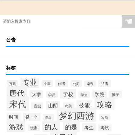
☚
公告
标签
专业
作者
品牌
万元
中国
公司
南宋
唐代
学校
学院
大学
孩子
学员
学生
宋代
攻略
技能
山阴
宣城
您的
梦幻西游
时间
是一个
李白
次韵
游戏
的人
的是
考生
考试
玩家