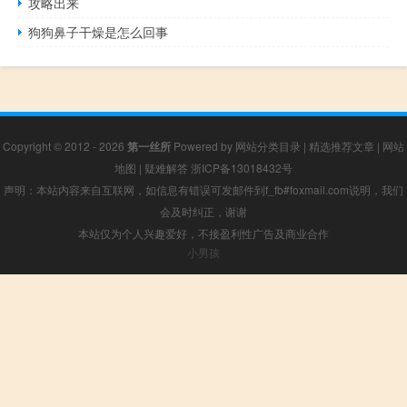
攻略出来
狗狗鼻子干燥是怎么回事
Copyright © 2012 - 2026
第一丝所
Powered by
网站分类目录
|
精选推荐文章
|
网站
地图
|
疑难解答
浙ICP备13018432号
声明：本站内容来自互联网，如信息有错误可发邮件到f_fb#foxmail.com说明，我们
会及时纠正，谢谢
本站仅为个人兴趣爱好，不接盈利性广告及商业合作
小男孩