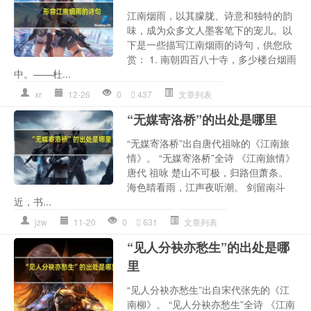
江南烟雨，以其朦胧、诗意和独特的韵
味，成为众多文人墨客笔下的宠儿。以
下是一些描写江南烟雨的诗句，供您欣
赏： 1. 南朝四百八十寺，多少楼台烟雨
中。——杜...
xr
12-26
0
437
文章列表
“无媒寄洛桥”的出处是哪里
“无媒寄洛桥”出自唐代祖咏的《江南旅
情》。 “无媒寄洛桥”全诗 《江南旅情》
唐代 祖咏 楚山不可极，归路但萧条。
海色晴看雨，江声夜听潮。 剑留南斗
近，书...
jzw
11-20
0
631
文章列表
“见人分袂亦愁生”的出处是哪
里
“见人分袂亦愁生”出自宋代张先的《江
南柳》。 “见人分袂亦愁生”全诗 《江南