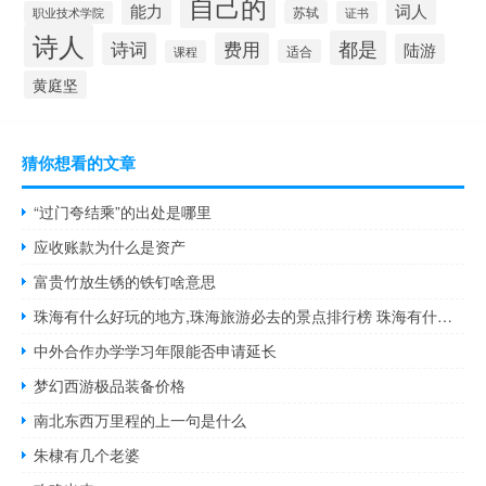
自己的
能力
词人
苏轼
职业技术学院
证书
诗人
都是
诗词
费用
陆游
适合
课程
黄庭坚
猜你想看的文章
“过门夸结乘”的出处是哪里
应收账款为什么是资产
富贵竹放生锈的铁钉啥意思
珠海有什么好玩的地方,珠海旅游必去的景点排行榜 珠海有什么好玩的
中外合作办学学习年限能否申请延长
梦幻西游极品装备价格
南北东西万里程的上一句是什么
朱棣有几个老婆