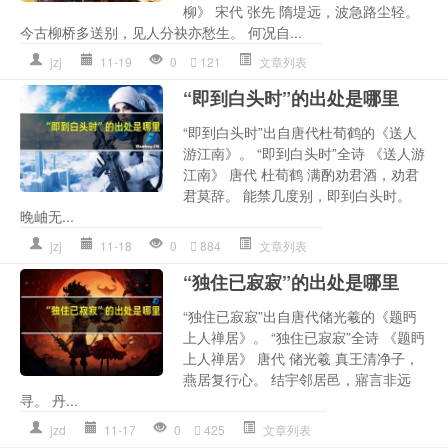
柳》 宋代 张先 隋堤远，波急路尘轻。
今古柳桥多送别，见人分袂亦愁生。 何况自...
jzj
11-19
0
121
文章列表
“即到白头时”的出处是哪里
“即到白头时”出自唐代杜荀鹤的《送人
游江南》。 “即到白头时”全诗 《送人游
江南》 唐代 杜荀鹤 满酌劝君酒，劝君
君莫辞。 能禁几度别，即到白头时。
晚岫无...
jzj
11-18
0
884
文章列表
“独住已寂寂”的出处是哪里
“独住已寂寂”出自唐代储光羲的《题眄
上人禅居》。 “独住已寂寂”全诗 《题眄
上人禅居》 唐代 储光羲 真王清净子，
燕居复行心。 结宇邻居邑，寤言非远
寻。 丹...
jzd
11-17
0
425
文章列表