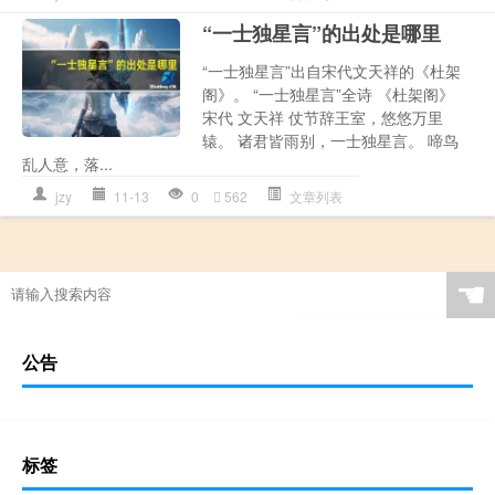
“一士独星言”的出处是哪里
“一士独星言”出自宋代文天祥的《杜架
阁》。 “一士独星言”全诗 《杜架阁》
宋代 文天祥 仗节辞王室，悠悠万里
辕。 诸君皆雨别，一士独星言。 啼鸟
乱人意，落...
jzy
11-13
0
562
文章列表
☚
公告
标签