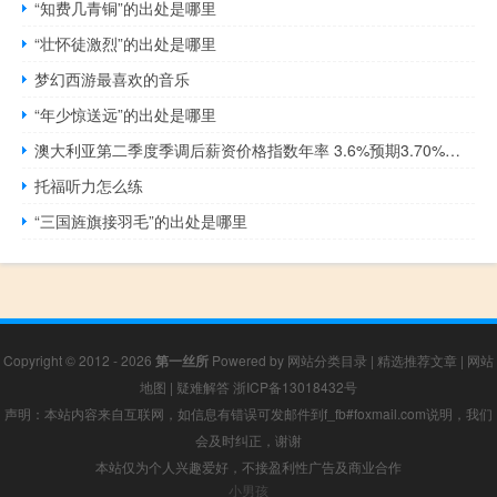
“知费几青铜”的出处是哪里
“壮怀徒激烈”的出处是哪里
梦幻西游最喜欢的音乐
“年少惊送远”的出处是哪里
澳大利亚第二季度季调后薪资价格指数年率 3.6%预期3.70%前值3.70%澳大利亚第二季度季调后薪资价格指数季率 0.8%预期0.90%前值0.80%
托福听力怎么练
“三国旌旗接羽毛”的出处是哪里
Copyright © 2012 - 2026
第一丝所
Powered by
网站分类目录
|
精选推荐文章
|
网站
地图
|
疑难解答
浙ICP备13018432号
声明：本站内容来自互联网，如信息有错误可发邮件到f_fb#foxmail.com说明，我们
会及时纠正，谢谢
本站仅为个人兴趣爱好，不接盈利性广告及商业合作
小男孩