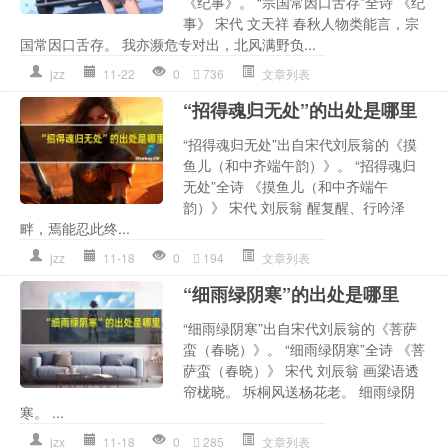
《纪事》。 “宗国常因口舌存”全诗 《纪
事》 宋代 文天祥 春秋人物类能言，宗
国常因口舌存。 我亦濒危专对出，北风满野负...
jzz
11-22
0
736
文章列表
“招得魂归无处”的出处是哪里
“招得魂归无处”出自宋代刘辰翁的《摸
鱼儿（和中齐端午韵）》。 “招得魂归
无处”全诗 《摸鱼儿（和中齐端午
韵）》 宋代 刘辰翁 醒复醒、行吟泽
畔，焉能忍此终...
jzz
11-18
0
194
文章列表
“细雨绿阴寒”的出处是哪里
“细雨绿阴寒”出自宋代刘辰翁的《菩萨
蛮（春晓）》。 “细雨绿阴寒”全诗 《菩
萨蛮（春晓）》 宋代 刘辰翁 画梁语透
帘栊晓。 坼桐风送杨花老。 细雨绿阴
寒。 ...
jzx
11-18
0
285
文章列表