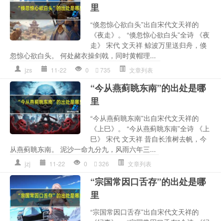
里
“倏忽惊心欲白头”出自宋代文天祥的
《夜走》。 “倏忽惊心欲白头”全诗 《夜
走》 宋代 文天祥 鲸波万里送归舟，倏
忽惊心欲白头。 何处赭衣操剑戟，同时黄帽理...
jzs
11-22
0
735
文章列表
“今从燕蓟眺东南”的出处是哪
里
“今从燕蓟眺东南”出自宋代文天祥的
《上巳》。 “今从燕蓟眺东南”全诗 《上
巳》 宋代 文天祥 昔自长淮树去帆，今
从燕蓟眺东南。 泥沙一命九分九，风雨六年三...
jzj
11-22
0
326
文章列表
“宗国常因口舌存”的出处是哪
里
“宗国常因口舌存”出自宋代文天祥的