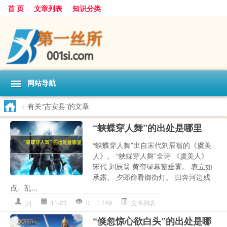
首 页
文章列表
知识分类
网站导航
>
有关“吉安县”的文章
“蛱蝶穿人舞”的出处是哪里
“蛱蝶穿人舞”出自宋代刘辰翁的《虞美
人》。 “蛱蝶穿人舞”全诗 《虞美人》
宋代 刘辰翁 黄帘绿幕窗垂雾。 表立如
承露。 夕郎偷看御街灯。 归奔河边残
点、乱...
jzj
11-23
0
149
文章列表
“倏忽惊心欲白头”的出处是哪