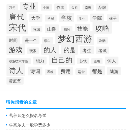
专业
作者
品牌
万元
中国
公司
南宋
唐代
学校
学院
大学
孩子
学员
学生
宋代
攻略
技能
山阴
宣城
您的
梦幻西游
时间
是一个
李白
次韵
游戏
的人
的是
考生
考试
玩家
自己的
能力
词人
苏轼
职业技术学院
证书
诗人
都是
诗词
费用
陆游
适合
课程
黄庭坚
猜你想看的文章
营养师怎么报名考试
学高尔夫一般学费多少