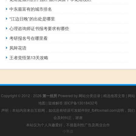
中东最富有的城市排名
“江边日晚”的出处是哪里
心理咨询师证书报考要求有哪些
考研报名号在哪里看
凤眸花语
王者觉悟第13关攻略
Copyright © 2012 - 2026
第一丝所
Powered by
网站分类目录
|
精选推荐文章
|
网站
地图
|
疑难解答
浙ICP备13018432号
声明：本站内容来自互联网，如信息有错误可发邮件到f_fb#foxmail.com说明，我们
会及时纠正，谢谢
本站仅为个人兴趣爱好，不接盈利性广告及商业合作
小男孩