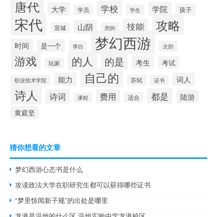
唐代
学校
学院
大学
孩子
学员
学生
宋代
攻略
技能
山阴
宣城
您的
梦幻西游
时间
是一个
李白
次韵
游戏
的人
的是
考生
考试
玩家
自己的
能力
词人
苏轼
职业技术学院
证书
诗人
都是
诗词
费用
陆游
适合
课程
黄庭坚
猜你想看的文章
梦幻西游心态书是什么
攻读政法大学在职研究生都可以获得哪些证书
“梦里惊闻新子规”的出处是哪里
龙港是温州的什么区 温州实验中学龙港校区