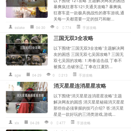
以下围绕“121攻略”主题解决网友的困惑
暴爽疯狂赛车121关通关攻略? 暴爽疯
狂赛车是一款极具挑战性的赛车游戏,通
关每一关都需要一定的技巧和耐...
sslake
04-30
0
774
手游攻略
三国无双3全攻略
以下围绕“三国无双3全攻略”主题解决网
友的困惑 三国无双七吴国攻略? 三国无
双七吴国的攻略: 1:寿春追击战 丁奉不
被孤立,击破张辽,丁奉在江夏防...
sgw
04-29
0
213
手游攻略
消灭星星连消星星攻略
以下围绕“消灭星星连消星星攻略”主题
解决网友的困惑 消灭星星秘籍消灭星星
那些你必须掌握的技巧介绍? 答:消灭星
星是一款好玩的三消类游戏,游戏...
xlx
04-28
0
477
手游攻略