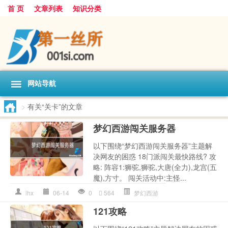
首 页
文章列表
知识分类
网站导航
>
有关“关卡”的文章
梦幻西游闯关服务器
以下围绕“梦幻西游闯关服务器”主题解
决网友的困惑 18门派闯关最快路线? 攻
略: 阵容1:狮驼,狮驼,大唐(全力),龙宫(五
魔),方寸。 闯关活动中:主怪...
lhx
06-14
0
564
梦幻西游
121攻略