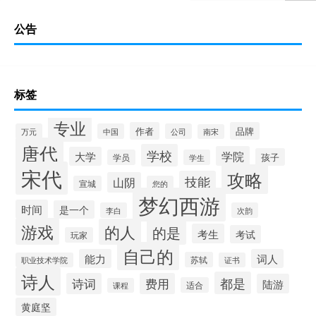
公告
标签
专业
作者
品牌
万元
中国
公司
南宋
唐代
学校
学院
大学
孩子
学员
学生
宋代
攻略
技能
山阴
宣城
您的
梦幻西游
时间
是一个
李白
次韵
游戏
的人
的是
考生
考试
玩家
自己的
能力
词人
苏轼
职业技术学院
证书
诗人
都是
诗词
费用
陆游
适合
课程
黄庭坚