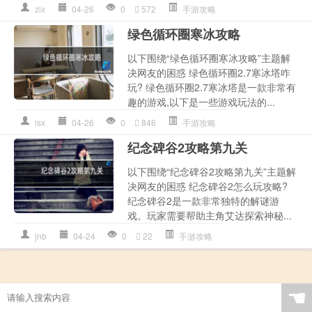
zlx
04-26
0
572
手游攻略
绿色循环圈寒冰攻略
以下围绕“绿色循环圈寒冰攻略”主题解
决网友的困惑 绿色循环圈2.7寒冰塔咋
玩? 绿色循环圈2.7寒冰塔是一款非常有
趣的游戏,以下是一些游戏玩法的...
lsx
04-26
0
846
手游攻略
纪念碑谷2攻略第九关
以下围绕“纪念碑谷2攻略第九关”主题解
决网友的困惑 纪念碑谷2怎么玩攻略?
纪念碑谷2是一款非常独特的解谜游
戏。玩家需要帮助主角艾达探索神秘...
jnb
04-24
0
22
手游攻略
☚