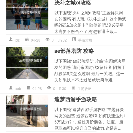
决斗之城ol攻略
以下围绕“决斗之城ol攻略”主题解决网
友的困惑 有人玩《决斗之城》这个游戏
吗?应该怎么组卡? 随便组吧,没必要星
太高要不融合不了,有进有退应该...
jdz
04-28
0
932
手游攻略
ae部落塔防 攻略
以下围绕“ae部落塔防 攻略”主题解决网
友的困惑 请问帝国时代2征服者 阿拉丁
战役第6关怎么过啊 最后一关吧。这一
关如果技术不太过硬就玩简单难...
aeb
04-28
0
30
手游攻略
造梦西游手游攻略
以下围绕“造梦西游手游攻略”主题解决
网友的困惑 造梦西游OL如何快速达到1
5万战力? 1. 通过升阶装备、法宝、启
灵珠都可以提升自己的战力,这是造...