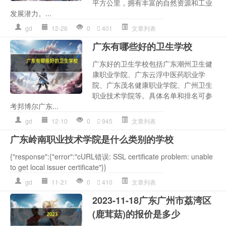
平方公里，拥有丰富的自然资源和工业
发展潜力。...
gd
12-26
0
401
文章列表
广东有哪些好的卫生学校
广东好的卫生学校包括广东潮州卫生健
康职业学院、广东云浮中医药职业学
院、广东茂名健康职业学院、广州卫生
职业技术学院等。具体名单和排名可参
考邦博尔广东...
gd
12-10
0
945
文章列表
广东岭南职业技术学院是什么类别的学校
{"response":{"error":"cURL错误: SSL certificate problem: unable
to get local issuer certificate"}}
gd
11-21
0
410
文章列表
2023-11-18广东广州市荔湾区
(鹿茸菇)的报价是多少