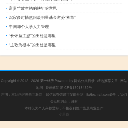
富贵竹放生锈的铁钉啥意思
沉寂多时悄然回暖明星基金逆势“捡筹”
中国哪个大学人力管理
“长怀圣主恩”的出处是哪里
“主敬为根本”的出处是哪里
Copyright © 2012 - 2026
第一丝所
Powered by
网站分类目录
|
精选推荐文章
|
网站
地图
|
疑难解答
浙ICP备13018432号
声明：本站内容来自互联网，如信息有错误可发邮件到f_fb#foxmail.com说明，我们
会及时纠正，谢谢
本站仅为个人兴趣爱好，不接盈利性广告及商业合作
小男孩