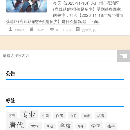
今天【2023-11-18广东广州市荔湾区
(鹿茸菇)的报价是多少】受到很多商家
的关注，那么【2023-11-18广东广州市
荔湾区(鹿茸菇)的报价是多少】是什么情况呢，下面...
sslake
04-21
0
679
文章列表
☚
公告
标签
专业
作者
品牌
万元
中国
公司
南宋
唐代
学校
学院
大学
孩子
学员
学生