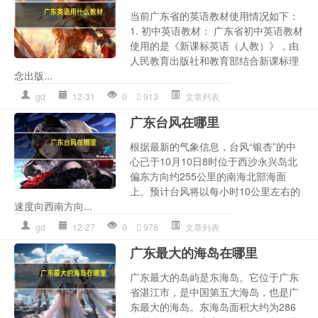
当前广东省的英语教材使用情况如下：
1. 初中英语教材： 广东省初中英语教材
使用的是《新课标英语（人教）》，由
人民教育出版社和教育部结合新课标理
念出版...
gd
12-31
0
913
文章列表
广东台风在哪里
根据最新的气象信息，台风“银杏”的中
心已于10月10日8时位于西沙永兴岛北
偏东方向约255公里的南海北部海面
上。预计台风将以每小时10公里左右的
速度向西南方向...
gd
12-27
0
978
文章列表
广东最大的海岛在哪里
广东最大的岛屿是东海岛。它位于广东
省湛江市，是中国第五大海岛，也是广
东最大的海岛。东海岛面积大约为286