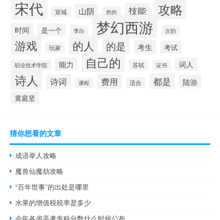
宋代
攻略
技能
山阴
宣城
您的
梦幻西游
时间
是一个
李白
次韵
游戏
的人
的是
考生
考试
玩家
自己的
能力
词人
苏轼
职业技术学院
证书
诗人
都是
诗词
费用
陆游
适合
课程
黄庭坚
猜你想看的文章
成语举人攻略
魔兽仙魔劫攻略
“百年世事”的出处是哪里
水果的增值税税率是多少
今年各省高考专科分数什么时候公布