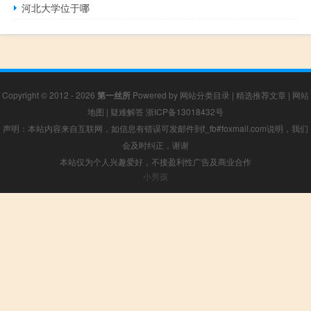
河北大学位于哪
Copyright © 2012 - 2026
第一丝所
Powered by
网站分类目录
|
精选推荐文章
|
网站
地图
|
疑难解答
浙ICP备13018432号
声明：本站内容来自互联网，如信息有错误可发邮件到f_fb#foxmail.com说明，我们
会及时纠正，谢谢
本站仅为个人兴趣爱好，不接盈利性广告及商业合作
小男孩