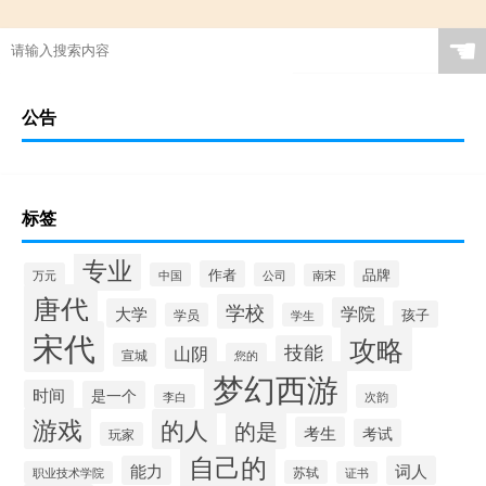
☚
公告
标签
专业
作者
品牌
万元
中国
公司
南宋
唐代
学校
学院
大学
孩子
学员
学生
宋代
攻略
技能
山阴
宣城
您的
梦幻西游
时间
是一个
李白
次韵
游戏
的人
的是
考生
考试
玩家
自己的
能力
词人
苏轼
职业技术学院
证书