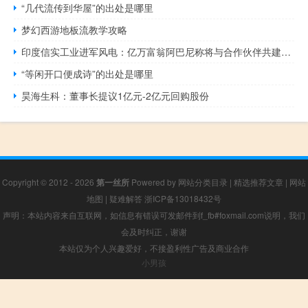
“几代流传到华屋”的出处是哪里
梦幻西游地板流教学攻略
印度信实工业进军风电：亿万富翁阿巴尼称将与合作伙伴共建风力发电厂
“等闲开口便成诗”的出处是哪里
昊海生科：董事长提议1亿元-2亿元回购股份
Copyright © 2012 - 2026
第一丝所
Powered by
网站分类目录
|
精选推荐文章
|
网站
地图
|
疑难解答
浙ICP备13018432号
声明：本站内容来自互联网，如信息有错误可发邮件到f_fb#foxmail.com说明，我们
会及时纠正，谢谢
本站仅为个人兴趣爱好，不接盈利性广告及商业合作
小男孩