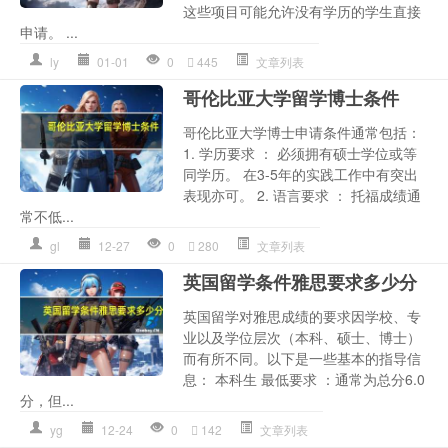
这些项目可能允许没有学历的学生直接
申请。 ...
ly
01-01
0
445
文章列表
哥伦比亚大学留学博士条件
哥伦比亚大学博士申请条件通常包括：
1. 学历要求 ： 必须拥有硕士学位或等
同学历。 在3-5年的实践工作中有突出
表现亦可。 2. 语言要求 ： 托福成绩通
常不低...
gl
12-27
0
280
文章列表
英国留学条件雅思要求多少分
英国留学对雅思成绩的要求因学校、专
业以及学位层次（本科、硕士、博士）
而有所不同。以下是一些基本的指导信
息： 本科生 最低要求 ：通常为总分6.0
分，但...
yg
12-24
0
142
文章列表