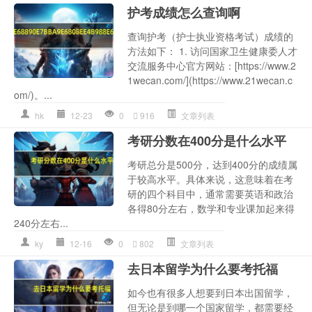
护考成绩怎么查询啊
查询护考（护士执业资格考试）成绩的
方法如下： 1. 访问国家卫生健康委人才
交流服务中心官方网站：[https://www.2
1wecan.com/](https://www.21wecan.c
om/)。...
hk
12-23
0
916
文章列表
考研分数在400分是什么水平
考研总分是500分，达到400分的成绩属
于较高水平。具体来说，这意味着在考
研的四个科目中，通常需要英语和政治
各得80分左右，数学和专业课加起来得
240分左右...
ky
12-16
0
802
文章列表
去日本留学为什么要考托福
如今也有很多人想要到日本出国留学，
但无论是到哪一个国家留学，都需要经