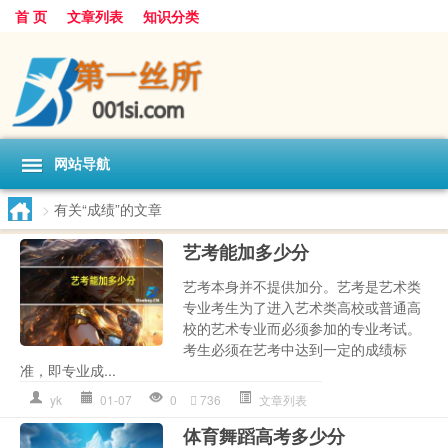
首 页
文章列表
知识分类
网站导航
>
有关“成绩”的文章
艺考能加多少分
艺考本身并不提供加分。艺考是艺术类
专业考生为了进入艺术类高校或普通高
校的艺术专业而必须参加的专业考试。
考生必须在艺考中达到一定的成绩标
准，即专业成...
yk
01-07
0
736
文章列表
体育舞蹈高考多少分