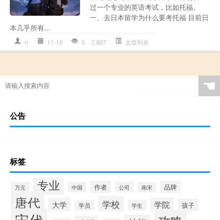
过一个专业的英语考试，比如托福。
一、去日本留学为什么要考托福 目前日
本几乎所有...
rr
11-10
0
897
文章列表
☚
公告
标签
专业
作者
品牌
万元
中国
公司
南宋
唐代
学校
学院
大学
孩子
学员
学生
宋代