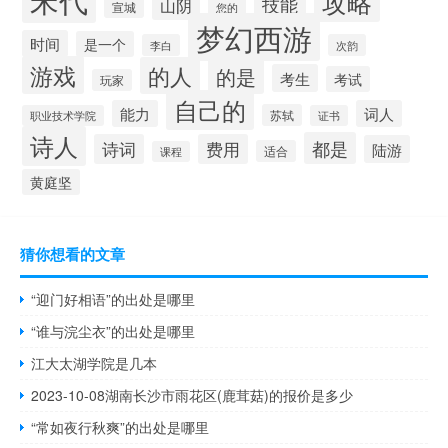
攻略
技能
山阴
宣城
您的
梦幻西游
时间
是一个
李白
次韵
游戏
的人
的是
考生
考试
玩家
自己的
能力
词人
苏轼
职业技术学院
证书
诗人
都是
诗词
费用
陆游
适合
课程
黄庭坚
猜你想看的文章
“迎门好相语”的出处是哪里
“谁与浣尘衣”的出处是哪里
江大太湖学院是几本
2023-10-08湖南长沙市雨花区(鹿茸菇)的报价是多少
“常如夜行秋爽”的出处是哪里