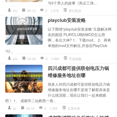
与5个男人的故事《风尘三侠...
lhx
06-13
0
376
梦幻西游
playclub安装攻略
以下围绕“playclub安装攻略”主题解决网
友的困惑 PLAYCLUB的MOD怎么用
啊，各位大神? 1、下载mod。 2、再将
单独的mod文件解压,并放在PlayClub
\\U...
pla
04-30
0
969
手游攻略
四川成都可提供联创电压力锅
维修服务地址在哪
很多人对四川成都可提供联创电压力锅
维修服务地址在哪不是很了解那具体是
什么情况呢，现在让我们一起来瞧瞧
吧！ 1、 成都市二仙桥西一巷...
sc
04-10
0
355
文章列表