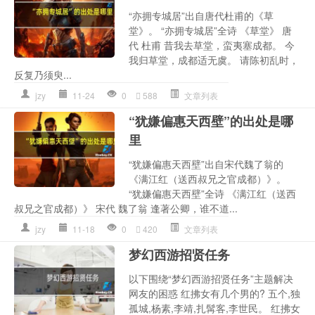
“亦拥专城居”出自唐代杜甫的《草
堂》。 “亦拥专城居”全诗 《草堂》 唐
代 杜甫 昔我去草堂，蛮夷塞成都。 今
我归草堂，成都适无虞。 请陈初乱时，
反复乃须臾...
jzy
11-24
0
588
文章列表
“犹嫌偏惠天西壁”的出处是哪
里
“犹嫌偏惠天西壁”出自宋代魏了翁的
《满江红（送西叔兄之官成都）》。
“犹嫌偏惠天西壁”全诗 《满江红（送西
叔兄之官成都）》 宋代 魏了翁 逢著公卿，谁不道...
jzy
11-18
0
420
文章列表
梦幻西游招贤任务
以下围绕“梦幻西游招贤任务”主题解决
网友的困惑 红拂女有几个男的? 五个,独
孤城,杨素,李靖,扎髯客,李世民。 红拂女