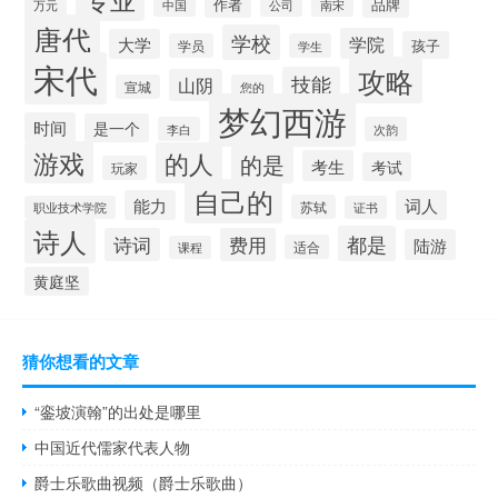
作者
品牌
万元
中国
公司
南宋
唐代
学校
学院
大学
孩子
学员
学生
宋代
攻略
技能
山阴
宣城
您的
梦幻西游
时间
是一个
李白
次韵
游戏
的人
的是
考生
考试
玩家
自己的
能力
词人
苏轼
职业技术学院
证书
诗人
都是
诗词
费用
陆游
适合
课程
黄庭坚
猜你想看的文章
“銮坡演翰”的出处是哪里
中国近代儒家代表人物
爵士乐歌曲视频（爵士乐歌曲）