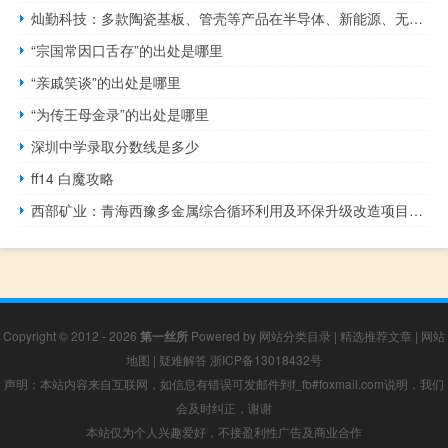
灿勤科技：多款陶瓷基板、管壳等产品在半导体、新能源、无线通信等领域的客户开始送样
“宗国常因口舌存”的出处是哪里
“亲戚笑谈”的出处是哪里
“为传王母金录”的出处是哪里
深圳中学录取分数线是多少
ff14 白魔攻略
西部矿业：青海西豫多金属综合循环利用及环保升级改造项目计划于2024年年中建成投产
Copyright © 2012 - 2026
第一丝所
Powered by
网站分类目录
|
精选推荐文章
|
网站
地图
|
疑难解答
浙ICP备13018432号
声明：本站内容来自互联网，如信息有错误可发邮件到f_fb#foxmail.com说明，我们
会及时纠正，谢谢
本站仅为个人兴趣爱好，不接盈利性广告及商业合作