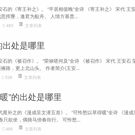
安石的《寄王补之》。 “平居相值晚”全诗 《寄王补之》 宋代 王
思挥麈，逢君为舣舟。 人情方慕贵...
483
文章列表
的出处是哪里
安石的《被召作》。 “荣禄嗟何及”全诗 《被召作》 宋代 王安石 
掖路，更上北山头。 作者简介(王安...
538
文章列表
得暖”的出处是哪里
代晁补之的《漫成呈文潜五首》。 “可怜愁以草得暖”全诗 《漫
春只欲坐，偶骑马傍春街行。 可怜愁...
486
文章列表