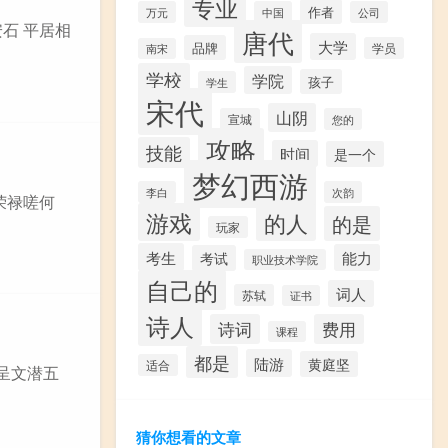
专业
作者
万元
中国
公司
安石 平居相
唐代
大学
品牌
学员
南宋
学校
学院
孩子
学生
宋代
山阴
宣城
您的
攻略
技能
时间
是一个
梦幻西游
李白
次韵
荣禄嗟何
游戏
的人
的是
玩家
考生
能力
考试
职业技术学院
自己的
词人
苏轼
证书
诗人
诗词
费用
课程
都是
陆游
黄庭坚
适合
成呈文潜五
猜你想看的文章