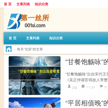
首 页
文章列表
知识分类
首 页
文章列表
知识分类
>
有关“北宋”的文章
“甘餐饱觞咏”
“甘餐饱觞咏”出自宋代
《吴正仲谪官得故人寄蟹以
jzg
11-21
0
“平居相值晚”