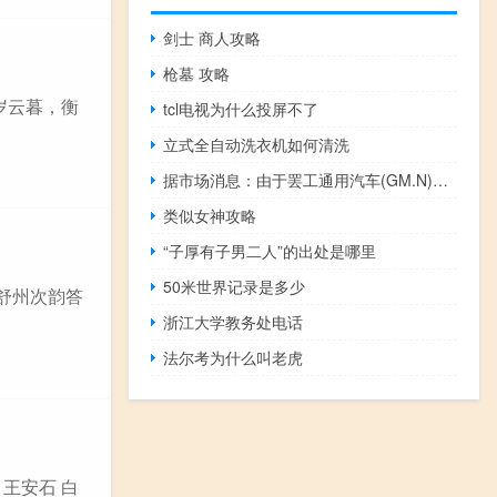
剑士 商人攻略
枪墓 攻略
乡岁云暮，衡
tcl电视为什么投屏不了
立式全自动洗衣机如何清洗
据市场消息：由于罢工通用汽车(GM.N)推迟了投资者日
类似女神攻略
“子厚有子男二人”的出处是哪里
50米世界记录是多少
到舒州次韵答
浙江大学教务处电话
法尔考为什么叫老虎
 王安石 白