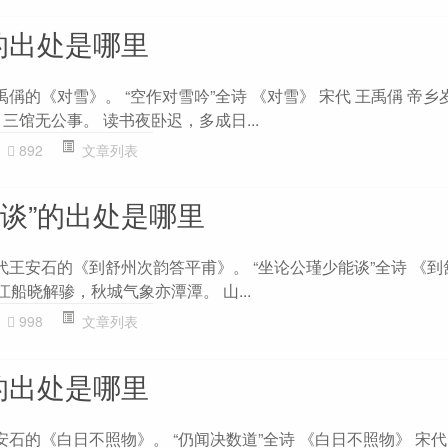
的出处是哪里
禹偁的《对雪》。 “空作对雪吟”全诗 《对雪》 宋代 王禹偁 帝
三馆无公事。 读书夜卧迟，多成日...
892
文章列表
能谈”的出处是哪里
代王安石的《到舒州次韵答平甫》。 “坐论公瑾少能谈”全诗 《
江船晓解骖，秋城气象亦潭潭。 山...
998
文章列表
的出处是哪里
安石的《白日不照物》。 “仍闻决数道”全诗 《白日不照物》 宋代