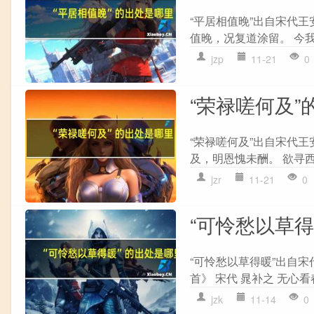
“平居相值晚”出自宋代王
值晚，况复道涂留。 今我
jzp
11-21
0
“荣禄嗟何及”
“荣禄嗟何及”出自宋代王
及，明恩愧未酬。 欲寻西
jzr
11-21
0
“可怜愁以草
“可怜愁以草得暖”出自宋
首》 宋代 晁补之 无心看
jzk
11-14
0