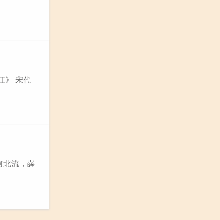
江》 宋代
津河北流，嶭