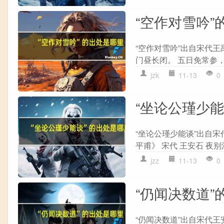
“空作对雪吟”
“空作对雪吟”出自宋代王
门昼长闭。 五日免常参，
jzk
11-13
0
“坐论公瑾少
“坐论公瑾少能谈”出自宋
平甫》 宋代 王安石 夜别
jzz
11-13
0
“仍闻决数道”
“仍闻决数道”出自宋代王