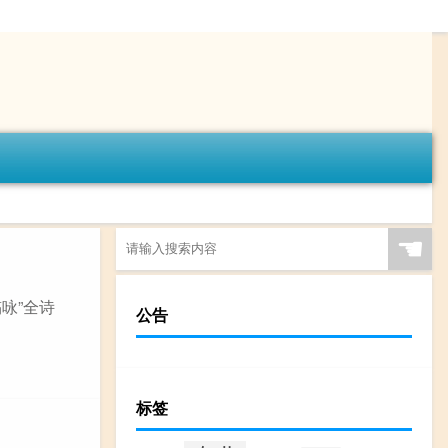
☚
咏”全诗
公告
标签