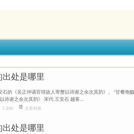
的出处是哪里
王安石的《吴正仲谪官得故人寄蟹以诗谢之余次其韵》。 “甘餐饱觞
诗谢之余次其韵》 宋代 王安石 越客...
230
文章列表
的出处是哪里