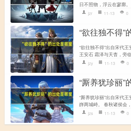
日不照物，浮云在寥廓。 
jzr
11-13
0
“欲往独不得”
“欲往独不得”出自宋代王
王安石 霜泽与天杳，旁临
jzy
11-13
0
“厮养犹珍丽”
“厮养犹珍丽”出自宋代王
嶭两城峙。 春秋诸侯会，
jzs
11-13
0