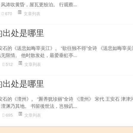
风涛吹黄昏，屋瓦更纷泊。 行观蔡...
670
文章列表
的出处是哪里
安石的《送悲如晦宰吴江》。 “欲往独不得”全诗 《送悲如晦宰吴
无限情。 他时散发处，最爱垂虹亭...
512
文章列表
的出处是哪里
安石的《澶州》。 “厮养犹珍丽”全诗 《澶州》 宋代 王安石 津
澶渊乃其地。 书留後世法，岂独讥...
695
文章列表