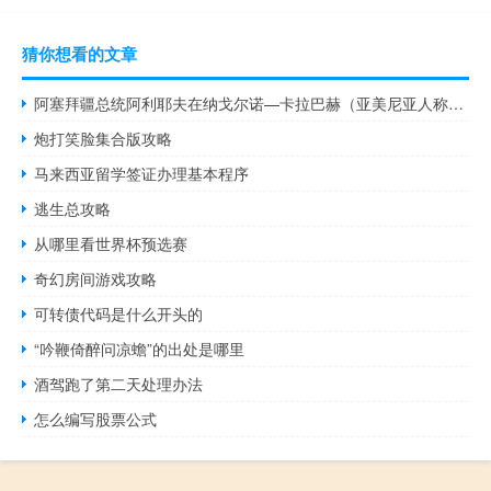
猜你想看的文章
阿塞拜疆总统阿利耶夫在纳戈尔诺—卡拉巴赫（亚美尼亚人称其为斯捷潘纳克特）首府哈肯迪升起阿塞拜疆国旗
炮打笑脸集合版攻略
马来西亚留学签证办理基本程序
逃生总攻略
从哪里看世界杯预选赛
奇幻房间游戏攻略
可转债代码是什么开头的
“吟鞭倚醉问凉蟾”的出处是哪里
酒驾跑了第二天处理办法
怎么编写股票公式