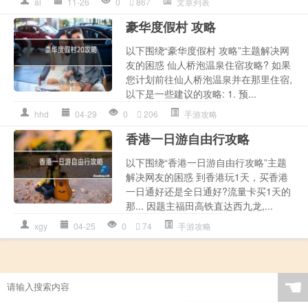
al
11-26
0
867
文章列表
豪华度假村 攻略
以下围绕“豪华度假村 攻略”主题解决网
友的困惑 仙人桥泡温泉住宿攻略? 如果
您计划前往仙人桥泡温泉并在那里住宿,
以下是一些建议的攻略: 1. 预...
hhd
04-29
0
206
手游攻略
香港一日游自由行攻略
以下围绕“香港一日游自由行攻略”主题
解决网友的困惑 到香港玩1天，买香港
一日通好还是全日通好?流量卡买1天的
那... 因题主福田高铁直达西九龙,...
xgy
04-25
0
74
手游攻略
☚