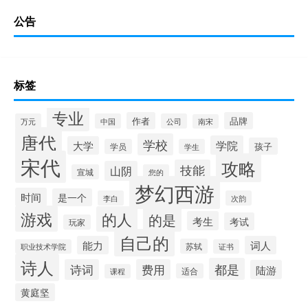
公告
标签
专业
作者
品牌
万元
中国
公司
南宋
唐代
学校
学院
大学
孩子
学员
学生
宋代
攻略
技能
山阴
宣城
您的
梦幻西游
时间
是一个
李白
次韵
游戏
的人
的是
考生
考试
玩家
自己的
能力
词人
苏轼
职业技术学院
证书
诗人
都是
诗词
费用
陆游
适合
课程
黄庭坚