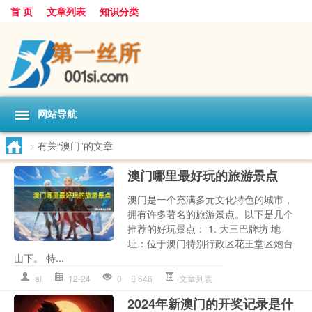
首 页
文章列表
知识分类
网站导航
>
有关“澳门”的文章
澳门哪里最好玩的旅游景点
澳门是一个充满多元文化特色的城市，
拥有许多著名的旅游景点。以下是几个
推荐的好玩景点： 1. 大三巴牌坊 地
址：位于澳门特别行政区花王堂区炮台
山下。 特...
al
12-24
0
646
文章列表
2024年新澳门的开奖记录是什