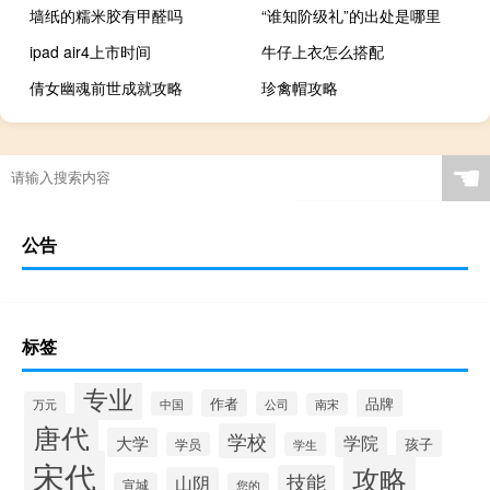
墙纸的糯米胶有甲醛吗
“谁知阶级礼”的出处是哪里
ipad air4上市时间
牛仔上衣怎么搭配
倩女幽魂前世成就攻略
珍禽帽攻略
☚
公告
标签
专业
作者
品牌
万元
中国
公司
南宋
唐代
学校
学院
大学
孩子
学员
学生
宋代
攻略
技能
山阴
宣城
您的