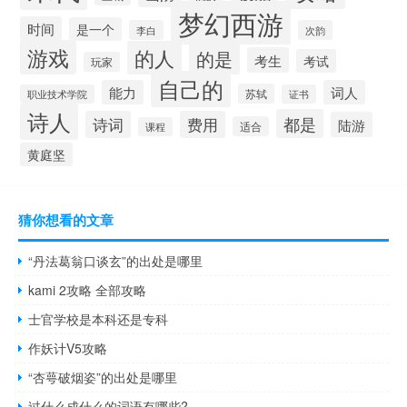
梦幻西游
时间
是一个
李白
次韵
游戏
的人
的是
考生
考试
玩家
自己的
能力
词人
苏轼
职业技术学院
证书
诗人
都是
诗词
费用
陆游
适合
课程
黄庭坚
猜你想看的文章
“丹法葛翁口谈玄”的出处是哪里
kami 2攻略 全部攻略
士官学校是本科还是专科
作妖计V5攻略
“杏萼破烟姿”的出处是哪里
过什么成什么的词语有哪些?