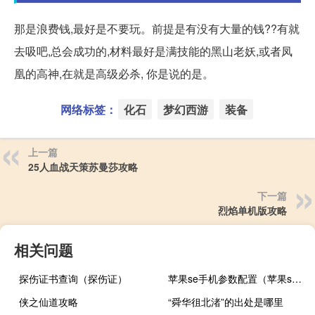
那是浪费钱,最好是不要玩。前提是有没有大量的钱??有就
去吸吧,总会成功的,材料最好是满技能的黑山老妖,或者凤
凰的高神,在就是高级必杀, 你是说的是。
网络标签：
化石
梦幻西游
装备
上一篇
25人血战天策苏曼莎攻略
下一篇
烈焰单机版攻略
相关问题
探伤证书查询（探伤证）
苹果se手机参数配置（苹果se配置）
侠之仙道攻略
“舜华徂北渚”的出处是哪里