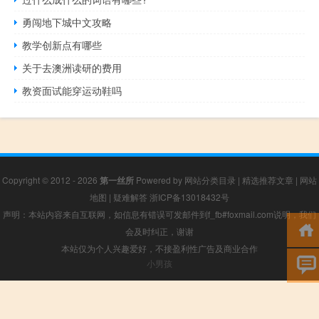
勇闯地下城中文攻略
教学创新点有哪些
关于去澳洲读研的费用
教资面试能穿运动鞋吗
Copyright © 2012 - 2026
第一丝所
Powered by
网站分类目录
|
精选推荐文章
|
网站
地图
|
疑难解答
浙ICP备13018432号
声明：本站内容来自互联网，如信息有错误可发邮件到f_fb#foxmail.com说明，我们
会及时纠正，谢谢
本站仅为个人兴趣爱好，不接盈利性广告及商业合作
小男孩