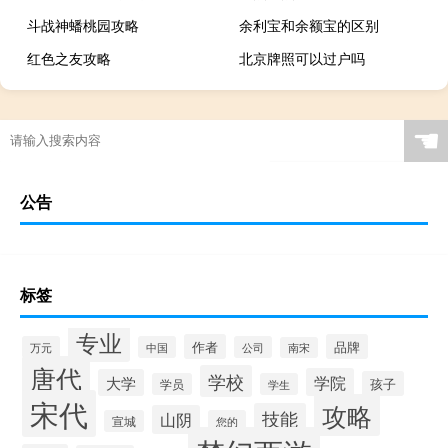
斗战神蟠桃园攻略
余利宝和余额宝的区别
红色之友攻略
北京牌照可以过户吗
☚
公告
标签
专业
作者
品牌
万元
中国
公司
南宋
唐代
学校
学院
大学
孩子
学员
学生
宋代
攻略
技能
山阴
宣城
您的