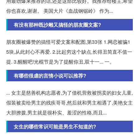
用最劲爆来推荐的话,还是这部比较好。我推荐给楼主,希望
你也喜欢,谢谢。 美国大片《血战钢锯岭》 作为...
有没有那种既沙雕又搞怪的朋友圈文案?
朋友圈被爆赞的搞怪可爱文案和配图,第33张 1.网恋被骗1
5块,从此封心不再爱. 2.比起穷这个缺点,长得丑简直不值一
提. 3.醒醒吧!光棍节是为了提醒你丑,双十一... 一。
有哪些很虐的言情小说可以推荐?
... 女主是慈善机构志愿者,为了借机营救被拐卖的妇女儿童,
假装被卖给男主的残疾哥哥,然后就和男主相遇了,美艳女主
大胆撩拨,男主就是很朴实、羞涩的性格,而且...
女生的哪些常识可能是男生不知道的?