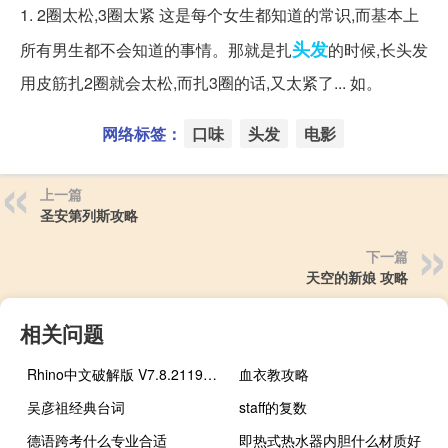
1. 2圈太松,3圈太紧 这是每个女生都知道的常识,而基本上
头发
所有男生都不会知道的事情。那就是扎
的时候,长头发
用皮筋扎2圈就会太松,而扎3圈的话,又太紧了... 如。
网络标签：
口味
头发
电影
上一篇
圣安第列斯攻略
下一篇
天空的新娘 攻略
相关问题
Rhino中文破解版 V7.8.21196 最新免费版（Rhino中文破解版 V7.8.21196 最新免费版功能简介）
血衣教攻略
吴彦祖经典台词
staff的复数
德语跨考什么专业合适
即热式热水器内胆什么材质好