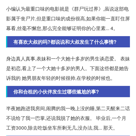
小编认为最重口味的电影就是《群尸玩过界》,虽说这部电
影属于丧尸片,但是重口味的成份很高,如果你能一直盯住屏
幕看,丝毫不懈怠,那么完全能够证明你的心里素... 4。
有喜欢大叔的吗?都说说和大叔发生了什么事情?
身边真人真事,表妹和一个大她十多岁的男生谈恋爱。 表妹
是初恋,看上了一个大她十多岁的男人。下面这些都是她告
诉我的 她男朋友年轻的时候很帅,在学校的时候也。
你和合租的小伙伴发生过哪些尴尬的事?
半夜她跑进我房间,闹腾的我一晚上没的睡,第二天醒来二话
不说给了我一巴掌,还说我脱了她的衣服。 毕业后,一个月
工资3000,除去吃饭坐车所剩无几,没办法,我... 那天。