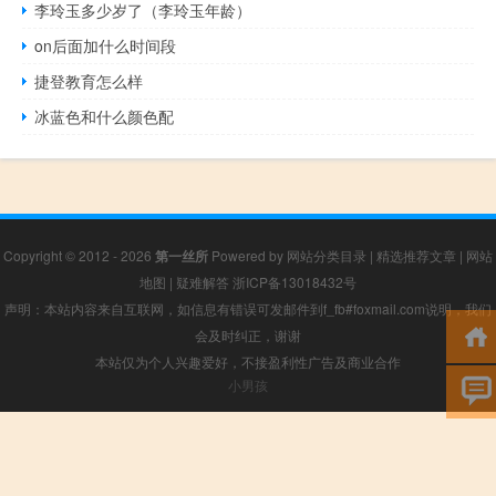
李玲玉多少岁了（李玲玉年龄）
on后面加什么时间段
捷登教育怎么样
冰蓝色和什么颜色配
Copyright © 2012 - 2026
第一丝所
Powered by
网站分类目录
|
精选推荐文章
|
网站
地图
|
疑难解答
浙ICP备13018432号
声明：本站内容来自互联网，如信息有错误可发邮件到f_fb#foxmail.com说明，我们
会及时纠正，谢谢
本站仅为个人兴趣爱好，不接盈利性广告及商业合作
小男孩