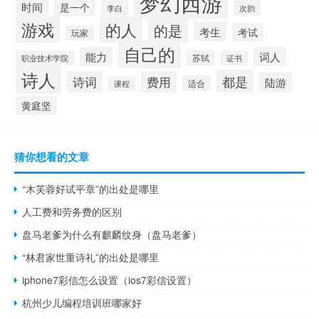
梦幻西游
时间
是一个
李白
次韵
游戏
的人
的是
考生
考试
玩家
自己的
能力
词人
苏轼
职业技术学院
证书
诗人
都是
诗词
费用
陆游
适合
课程
黄庭坚
猜你想看的文章
“木芙蓉好试平章”的出处是哪里
人工费和劳务费的区别
盘马老爹为什么有麒麟纹身（盘马老爹）
“林君家世重诗礼”的出处是哪里
iphone7彩信怎么设置（ios7彩信设置）
杭州少儿编程培训班哪家好