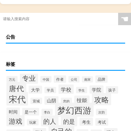
☚
公告
标签
专业
作者
品牌
万元
中国
公司
南宋
唐代
学校
学院
大学
孩子
学员
学生
宋代
攻略
技能
山阴
宣城
您的
梦幻西游
时间
是一个
李白
次韵
游戏
的人
的是
考生
考试
玩家
自己的