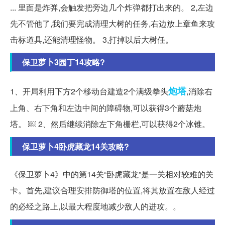
... 里面是炸弹,会触发把旁边几个炸弹都打出来的。 2,左边
先不管他了,我们要完成清理大树的任务,右边放上章鱼来攻
击标道具,还能清理怪物。 3,打掉以后大树任。
保卫萝卜3园丁14攻略?
炮塔
1、开局利用下方2个移动台建造2个满级拳头
,消除右
上角、右下角和左边中间的障碍物,可以获得3个蘑菇炮
塔。 ￼ 2、然后继续消除左下角栅栏,可以获得2个冰锥。
保卫萝卜4卧虎藏龙14关攻略?
《保卫萝卜4》中的第14关“卧虎藏龙”是一关相对较难的关
卡。首先,建议合理安排防御塔的位置,将其放置在敌人经过
的必经之路上,以最大程度地减少敌人的进攻。。