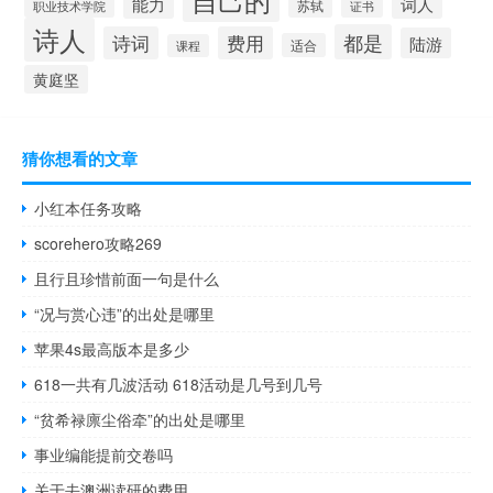
能力
词人
苏轼
职业技术学院
证书
诗人
都是
诗词
费用
陆游
适合
课程
黄庭坚
猜你想看的文章
小红本任务攻略
scorehero攻略269
且行且珍惜前面一句是什么
“况与赏心违”的出处是哪里
苹果4s最高版本是多少
618一共有几波活动 618活动是几号到几号
“贫希禄廪尘俗牵”的出处是哪里
事业编能提前交卷吗
关于去澳洲读研的费用