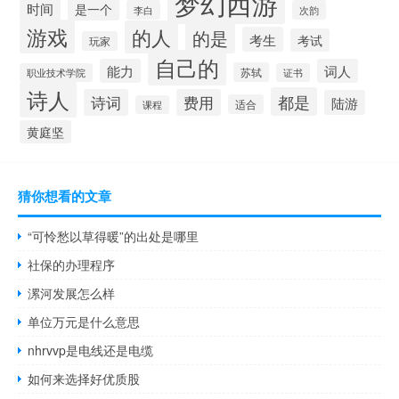
梦幻西游
时间
是一个
李白
次韵
游戏
的人
的是
考生
考试
玩家
自己的
能力
词人
苏轼
职业技术学院
证书
诗人
都是
诗词
费用
陆游
适合
课程
黄庭坚
猜你想看的文章
“可怜愁以草得暖”的出处是哪里
社保的办理程序
漯河发展怎么样
单位万元是什么意思
nhrvvp是电线还是电缆
如何来选择好优质股