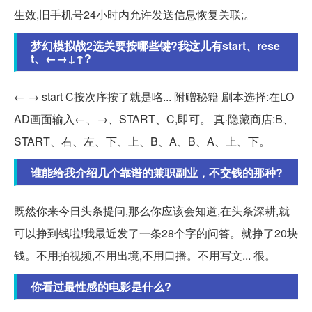
生效,旧手机号24小时内允许发送信息恢复关联;。
梦幻模拟战2选关要按哪些键?我这儿有start、rese
t、←→↓↑?
← → start C按次序按了就是咯... 附赠秘籍 剧本选择:在LO
AD画面输入←、→、START、C,即可。 真·隐藏商店:B、
START、右、左、下、上、B、A、B、A、上、下。
谁能给我介绍几个靠谱的兼职副业，不交钱的那种?
既然你来今日头条提问,那么你应该会知道,在头条深耕,就
可以挣到钱啦!我最近发了一条28个字的问答。就挣了20块
钱。不用拍视频,不用出境,不用口播。不用写文... 很。
你看过最性感的电影是什么?